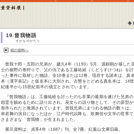
19.曾我物語
そがものがたり
前の資料へ
曾我十郎・五郎の兄弟が、建久4年（1193）5月、源頼朝が催した
士の裾野の巻狩りで、父の仇である工藤祐経（くどうすけつね）を討
った事件に取材した物語。全10巻または12巻。現存する諸本は、真
本（漢字表記）と仮名本に大別され、古態をとどめる真名本は、14
紀後半から15世紀前半の成立とされています。
『曾我物語』は、工藤祐経を討ったのち非業の最期を遂げた兄弟の
怨霊を鎮めるために語り出され、巫女らの語り物として、その原型が
形作られたと推測されています。曾我兄弟にまつわる物語の数々は、
幸若舞の演目になったほか、江戸時代以降も、歌舞伎や文学の世界で
さまざまな「曾我物」が生まれました。
展示資料は、貞享4年（1687）刊。全7冊。紅葉山文庫旧蔵。