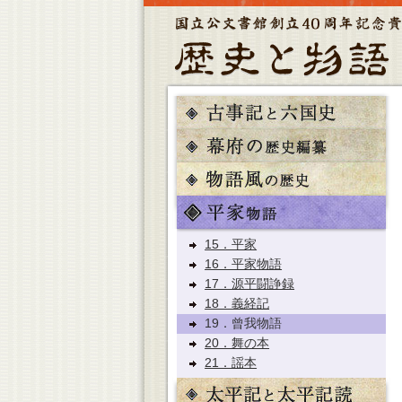
15．平家
16．平家物語
17．源平闘諍録
18．義経記
19．曾我物語
20．舞の本
21．謡本