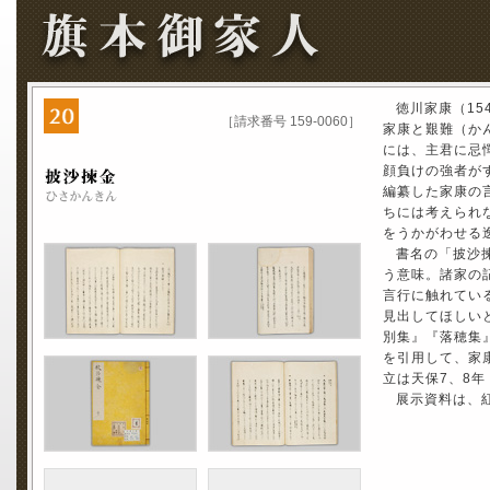
徳川家康（15
［請求番号 159-0060］
家康と艱難（か
には、主君に忌
顔負けの強者が
編纂した家康の
ちには考えられ
をうかがわせる
書名の「披沙
う意味。諸家の
言行に触れてい
見出してほしい
別集』『落穂集
を引用して、家
立は天保7、8年（
展示資料は、