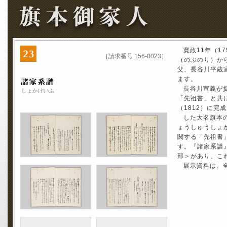
寛政11年（1
［請求番号 156-0023］
（のぶのり）か
父、長谷川平蔵
ます。
長谷川宣義が
「先祖書」と共
（1812）に完成
した大名旗本
ょうしゅうしょ
関する「先祖書
す。『諸家系譜
部＞があり、こ
展示資料は、全