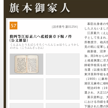
幕臣出身者の
［請求番号 纂01254］
した人もいまし
江原素六（えば
子として生まれ
所教授方、砲兵
見の戦に従軍し
維新後、沼津
加。同3年から
と殖産興業に尽
師範学校長を経て
当選（以後当選7
東洋英和学校を
（1900）に
港区元麻布に移
明治45年（1
選され、大正11
展示資料は、大
における功績を
下賜された際の