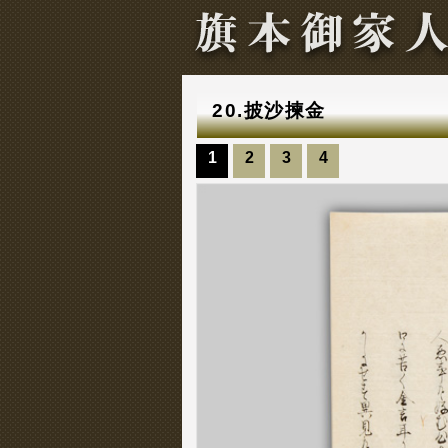
20.披沙揀金
1
2
3
4