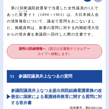
第22回衆議院総選挙で当選した女性議員の1人で
にい
づま
あった
新
妻
イト（1890～1963）は、大日本婦人会
の清算報告について、議会で質問をおこないまし
た。掲載資料は、新妻の質問に対する内閣総理大臣
からの答弁書を衆議院へ回付した際の文書です。
資料の詳細情報へ
（国立公文書館デジタルアー
カイブへ移動します）​
51 参議院議員井上なつゑの質問
参議院議員井上なつゑ提出病院組織看護業務の改
善並に国家による看護婦再教育に関する質問に対
する答弁書
類03091100