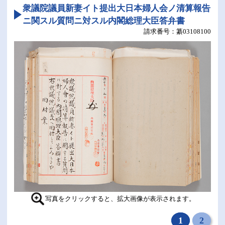
衆議院議員新妻イト提出大日本婦人会ノ清算報告
ニ関スル質問ニ対スル内閣総理大臣答弁書
纂03108100
写真をクリックすると、拡大画像が表示されます。
1
2