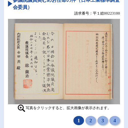
参議院議員奥むめお任命の件（日本工業標準調査
会委員）
平１総00223100
写真をクリックすると、拡大画像が表示されます。
1
2
3
4