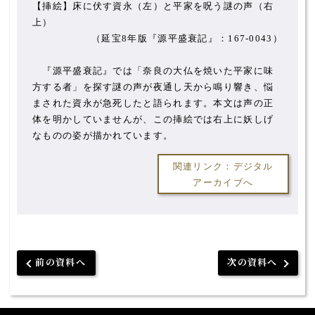
【挿絵】床に伏す資永（左）と平家を呪う謎の声（右
上）
（延宝8年版『源平盛衰記』：167-0043）
『源平盛衰記』では「奈良の大仏を焼いた平家に味
方する者」を探す謎の声が夜通し天から鳴り響き、悩
まされた資永が急死したと語られます。本文は声の正
体を明かしていませんが、この挿絵では右上に妖しげ
なものの姿が描かれています。
関連リンク：デジタル
アーカイブへ
前の資料へ
次の資料へ