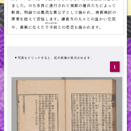
ました。のち奈良に連行されて南都の僧兵たちによって
斬首。物語では風流な貴公子として描かれ、南都焼討の
罪業を抱えて苦悩します。鎌倉方の人々との温かい交流
せんじゅのまえ
や、重衡に仕えた
千手前
との悲恋も描かれます。
▼写真をクリックすると、拡大画像が表示されます。
1