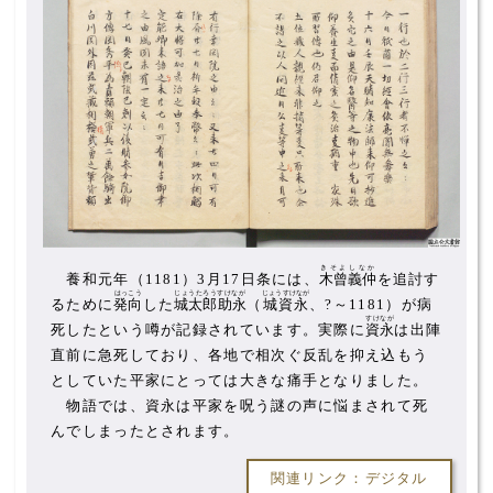
きそよしなか
養和元年（1181）3月17日条には、
木曾義仲
を追討す
はっこう
じょうたろうすけなが
じょうすけなが
るために
発向
した
城太郎助永
（
城資永
、?～1181）が病
すけなが
死したという噂が記録されています。実際に
資永
は出陣
直前に急死しており、各地で相次ぐ反乱を抑え込もう
としていた平家にとっては大きな痛手となりました。
物語では、資永は平家を呪う謎の声に悩まされて死
んでしまったとされます。
関連リンク：デジタル