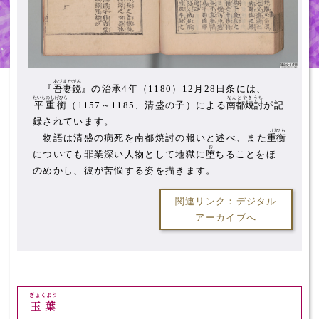
あづまかがみ
『
吾妻鏡
』の治承4年（1180）12月28日条には、
たいらのしげひら
なんとやきうち
平重衡
（1157～1185、清盛の子）による
南都焼討
が記
録されています。
しげひら
物語は清盛の病死を南都焼討の報いと述べ、また
重衡
お
についても罪業深い人物として地獄に
堕
ちることをほ
のめかし、彼が苦悩する姿を描きます。
関連リンク：デジタル
アーカイブへ
ぎょくよう
玉葉