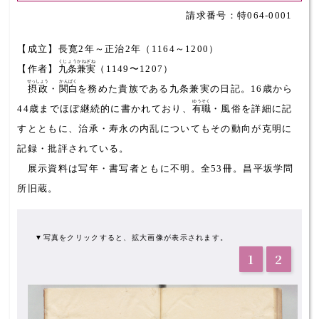
特064-0001
【成立】長寛2年～正治2年（1164～1200）
くじょうかねざね
【作者】
九条兼実
（1149〜1207）
せっしょう
かんぱく
摂政
・
関白
を務めた貴族である九条兼実の日記。16歳から
ゆうそく
44歳までほぼ継続的に書かれており、
有職
・風俗を詳細に記
すとともに、治承・寿永の内乱についてもその動向が克明に
記録・批評されている。
展示資料は写年・書写者ともに不明。全53冊。昌平坂学問
所旧蔵。
▼写真をクリックすると、拡大画像が表示されます。
1
2