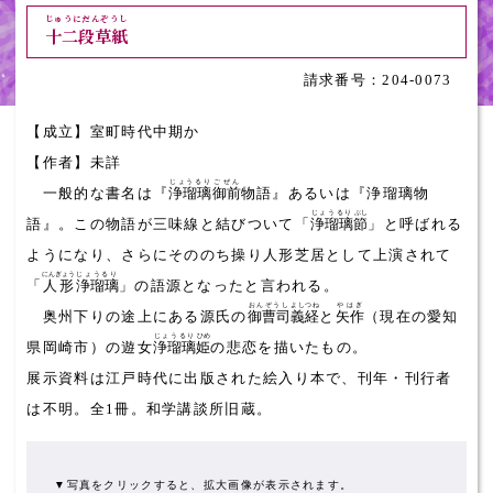
じゅうにだんぞうし
十二段草紙
204-0073
【成立】室町時代中期か
【作者】未詳
じょうるり
ごぜん
一般的な書名は『
浄瑠璃
御前
物語』あるいは『浄瑠璃物
じょうるり
ぶし
語』。この物語が三味線と結びついて「
浄瑠璃
節
」と呼ばれる
ようになり、さらにそののち操り人形芝居として上演されて
にんぎょう
じょうるり
「
人形
浄瑠璃
」の語源となったと言われる。
おんぞうし
よしつね
やはぎ
奥州下りの途上にある源氏の
御曹司
義経
と
矢作
（現在の愛知
じょうるり
ひめ
県岡崎市）の遊女
浄瑠璃
姫
の悲恋を描いたもの。
展示資料は江戸時代に出版された絵入り本で、刊年・刊行者
は不明。全1冊。和学講談所旧蔵。
▼写真をクリックすると、拡大画像が表示されます。