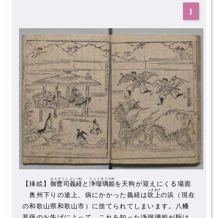
1
おんぞうし
よしつね
じょうるり
ひめ
【挿絵】
御曹司
義経
と
浄瑠璃
姫
を天狗が迎えにくる場面
ふきあげ
奥州下りの途上、病にかかった義経は
吹上
の浜（現在
の和歌山県和歌山市）に捨てられてしまいます。八幡
菩薩のお告げによって、これを知った浄瑠璃姫が駆け