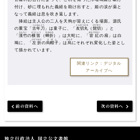
付け、砂に埋もれた義経を助け出すと、姫の涙が薬と
なって義経は息を吹き返します。
挿絵は主人公の二人を天狗が迎えにくる場面。源氏
こんねんとう
ともきりまる
ひげきり
の重宝「
古年刀
」は童子に、「
友切丸
（
髭切
）」と
かんちく
ようじょう
せみおれ
みなぐれない
「
漢竹
の
横笛
（
蝉折
）」は大蛇に、「
皆紅
の扇」は白
ひだりおり
えぼし
からす
鳩に、「
左折
の
烏帽子
」は
烏
にそれぞれ変化した姿とし
て描かれています。
関連リンク：デジタル
アーカイブへ
前の資料へ
次の資料へ
独立行政法人 国立公文書館