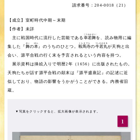
204-0018（21）
【成立】室町時代中期～末期
【作者】未詳
こうわかまい
主に戦国時代に流行した芸能である
幸若舞
を、読み物用に編
まい
ほん
くらまでら
うしわかまる
集した『
舞
の
本
』のうちのひとつ。
鞍馬寺
の
牛若丸
が天狗と出
会い、源平合戦の行く末を予言されるという内容を持つ。
展示資料は挿絵入りで明暦2年（1656）に出版されたもの。
天狗たちが話す源平合戦の顛末は『源平盛衰記』の記述に近
似しており、物語の影響をうかがうことができる。内務省旧
蔵。
▼写真をクリックすると、拡大画像が表示されます。
1