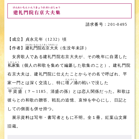
けんれいもんいんうきょうのだいぶしゅう
建礼門院右京大夫集
201-0495
【成立】貞永元年（1232）頃
けんれいもんいんうきょうのだいぶ
【作者】
建礼門院右京大夫
（生没年未詳）
女房歌人である建礼門院右京大夫が、その晩年に自選した
しかしゅう
私家集
（個人の和歌を集めて編纂した歌集のこと）。建礼門院
右京大夫は、建礼門院に仕えたことからその名で呼ばれ、平
だんのうら
家一門とは深く交流し、特に
壇ノ浦
の戦いで没した
たいらのすけもり
平資盛
（？～1185、清盛の孫）とは恋人関係だった。和歌は
彼らとの和歌の贈答、戦乱の追憶、哀悼を中心にし、日記と
しての側面も併せ持つ。
展示資料は写年・書写者ともに不明。全１冊。紅葉山文庫
旧蔵。