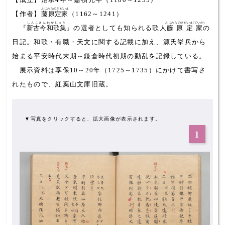
ふじわらのさだいえ
【作者】
藤原定家
（1162～1241）
しんこきんわかしゅう
ふじわらのさだいえ(ていか)
『
新古今和歌集
』の選者としても知られる歌人
藤原定家
の
日記。和歌・有職・天文に関する記載に加え、源氏挙兵から
始まる平安時代末期～鎌倉時代初期の動乱を記録している。
展示資料は享保10～20年（1725～1735）にかけて書写さ
れたもので、紅葉山文庫旧蔵。
▼写真をクリックすると、拡大画像が表示されます。
1