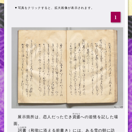
▼写真をクリックすると、拡大画像が表示されます。
1
すけもり
展示箇所は、恋人だった亡き
資盛
への追憶を記した場
面。
ことばがき
詞書
（和歌に添える前書き）には、ある雪の朝に訪