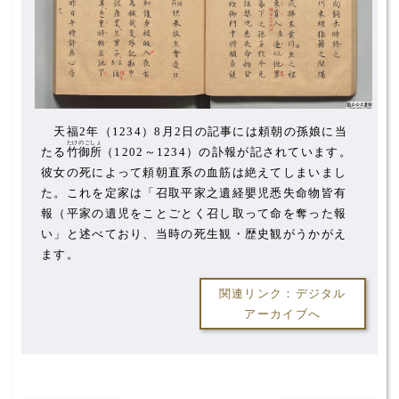
天福2年（1234）8月2日の記事には頼朝の孫娘に当
たけのごしょ
たる
竹御所
（1202～1234）の訃報が記されています。
彼女の死によって頼朝直系の血筋は絶えてしまいまし
た。これを定家は「召取平家之遺経嬰児悉失命物皆有
報（平家の遺児をことごとく召し取って命を奪った報
い」と述べており、当時の死生観・歴史観がうかがえ
ます。
関連リンク：デジタル
アーカイブへ