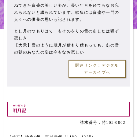
ねてきた資盛の美しい姿が、長い年月を経てもなお忘
れられないと綴られています。歌集には資盛や一門の
人々への供養の思いも記されます。
とし月のつもりはてゝもそのをりの雪のあしたは猶ぞ
恋しき
【大意】雪のように歳月が積もり積もっても、あの雪
の朝のあなたの姿は今もなお恋しい
関連リンク：デジタル
アーカイブへ
めいげつき
明月記
特105-0002
【成立】治承4年～嘉禎元年（1180～1235）