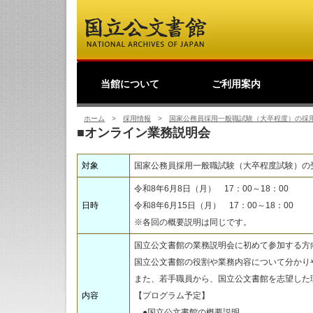
当館について
ご利用案内
館長挨拶
事業理念
公文書館概要
業務・活動
採用情報
国立公文書館紹介映像
ご寄附のお願い
アクセス
歴史公文書等の移管か
館主催見学会
調査研究
研修・全国公文書館会
国際交流
アーキビストの認証
開館情報
資料の探し方について
来館して利用する方へ
来館せずに利用する方
お問い合わせ・ご要望
よくあるご質問
ショップ
友の会
つ
利
原
デ
日
過去の業務・活動
ら利用まで
議
へ
の
（
ホーム
>
採用情報
>
国家公務員採用一般職試験（大卒程度）の採
■オンライン業務説明会
対象
国家公務員採用一般職試験（大卒程度試験）の
令和8年6月8日（月） 17：00～18：00
日時
令和8年6月15日（月） 17：00～18：00
※各回の概要説明は同じです。
国立公文書館の業務説明会に初めて参加する方
国立公文書館の役割や業務内容について分かり
また、若手職員から、国立公文書館を志望した
内容
【プログラム予定】
●国立公文書館の概要説明