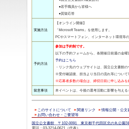
●若手職員から皆様へ
●質疑応答
【オンライン開催】
実施方法
「Microsoft Teams」を使用します。
PCやスマートフォン、インターネット環境等
参加は予約制です。
以下の予約フォームから、各開催日前週の金曜日
予約はこちら
予約方法
・リンク先のウェブサイトは、国立公文書館の
※受付確認後、担当より当日の流れ等について
※応募者多数の場合は、締切日前に申し込みを
留意事項
本イベントは、今後の選考活動に影響を与える
このサイトについて
関連リンク
情報公開・公文
お問い合わせ・ご要望等
国立公文書館 〒102-0091 東京都千代田区北の丸公園3
電話：03-3214-0621（代表）