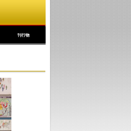
刊行物
公文書館ニュース
アーカイブズ
北の丸
パンフレット(PDF)