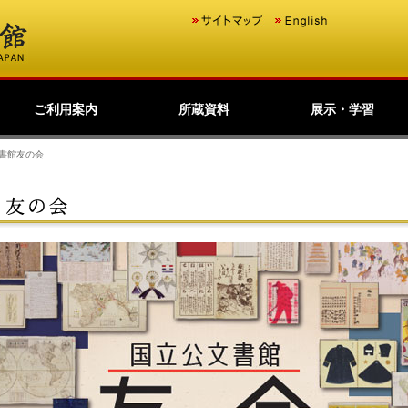
ご利用案内
所蔵資料
展示・学習
歴史公文書等の移管か
館主催見学会
調査研究
研修・全国公文書館会
国際交流
アーキビストの認証
開館情報
資料の探し方について
来館して利用する方へ
来館せずに利用する方
お問い合わせ・ご要望
よくあるご質問
ショップ
友の会
つくば分館等保存文書
利用請求する
原本の特別利用
デジタルアーカイブ
日本のあゆみ
展示会情報
東京本館常設展示室の
過去の展示会
全国の公文書館等展示
学習コンテンツ
ら利用まで
議
へ
の利用
（所蔵資料目録）
ご案内
デジタル展示
情報
書館友の会