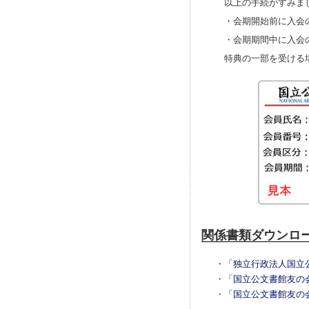
以上の手続がすみまし
・会期開始前に入会の
・会期期間中に入会の
特典の一部を受ける場
関係書類ダウンロ
・
「独立行政法人国立
・
「国立公文書館友の
・
「国立公文書館友の