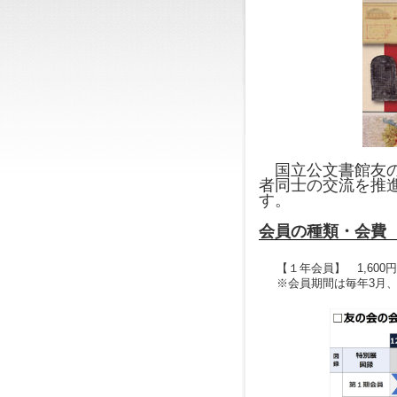
国立公文書館友の
者同士の交流を推
す。
会員の種類・会費
【１年会員】 1,600
※会員期間は毎年3月、