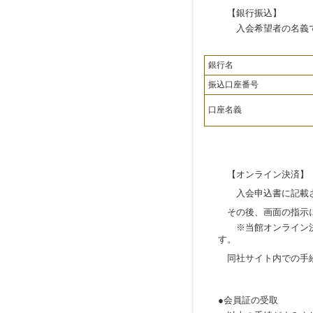
【銀行振込】
入会希望者の名義で
銀行名
振込口座番号
口座名義
【オンライン決済】
入会申込書に記載され
その後、画面の指示に
※当館オンライン決
す。
同社サイト内での手続
●会員証の受取