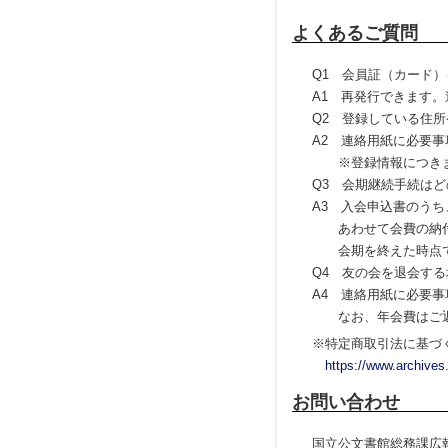
よくあるご質問
Q1 会員証（カード
A1 再発行できます
Q2 登録している住
A2 連絡用紙に必要
※登録情報につきま
Q3 会期継続手続は
A3 入会申込書のう
あわせて会費の納付を
会期を終えた時点で
Q4 友の会を退会す
A4 連絡用紙に必要
なお、年会費はご返
※特定商取引法に基づ
https://www.archives.
お問い合わせ
国立公文書館総務課広