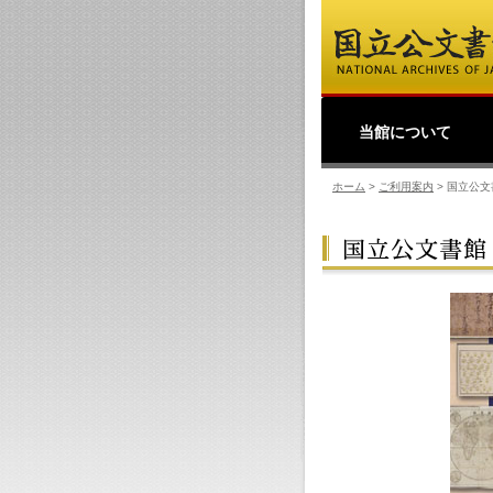
当館について
館長挨拶
事業理念
公文書館概要
業務・活動
採用情報
国立公文書館紹介映像
ご寄附のお願い
アクセス
過去の業務・活動
ホーム
>
ご利用案内
>
国立公文