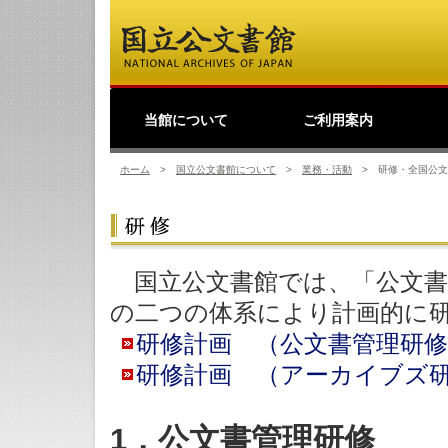
当館について
ご利用案内
館長挨拶
事業理念
公文書館概要
業務・活動
採用情報
国立公文書館紹介映像
ご寄附のお願い
アクセス
歴史公文書等の移管か
館主催見学会
調査研究
研修・全国公文書館会
国際交流
アーキビストの認証
開館情報
資料の探し方について
来館して利用する方へ
来館せずに利用する方
お問い合わせ・ご要望
よくあるご質問
ショップ
友の会
つ
利
原
デ
日
過去の業務・活動
ら利用まで
議
へ
の
（
ホーム
>
国立公文書館について
>
業務・活動
>
研修・全国公文
国立公文書館では、「公文書
の二つの体系により計画的に
研修計画 （公文書管理研修
研修計画 （アーカイブズ研
1．公文書管理研修