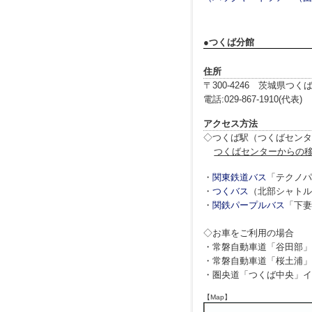
●つくば分館
住所
〒300-4246 茨城県つく
電話:029-867-1910(代表) F
アクセス方法
◇つくば駅（つくばセンタ
つくばセンターからの
・
関東鉄道バス
「テクノパ
・
つくバス
（北部シャトル
・
関鉄パープルバス
「下妻
◇お車をご利用の場合
・常磐自動車道「谷田部」
・常磐自動車道「桜土浦」
・圏央道「つくば中央」イ
【Map】