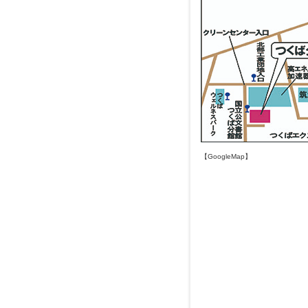
【GoogleMap】