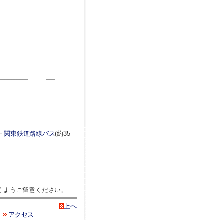
－
関東鉄道路線バス
(約35
くようご留意ください。
上へ
アクセス