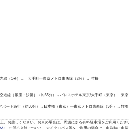
ノ内線（1分）→ 大手町―東京メトロ東西線（2分）→ 竹橋
田空港線［銀座・汐留］（約35分）→パレスホテル東京/大手町（東京）―東
アポート急行（約30分）→日本橋（東京）―東京メトロ東西線（3分）→竹橋
上、お越しください。お車の場合は、周辺にある有料駐車場をご利用くださ
体）
に係る来館について、マイクロバス等をご利用の場合は、申込時に申請