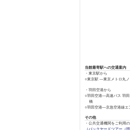
当館最寄駅への交通案内
・東京駅から
○東京駅 ―東京メトロ丸
・羽田空港から
○羽田空港―高速バス 羽
橋
○羽田空港―京急空港線エ
その他
・公共交通機関をご利用の
（バックヤードツアー（団