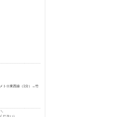
京メトロ東西線（1分）→竹
い。
ください）