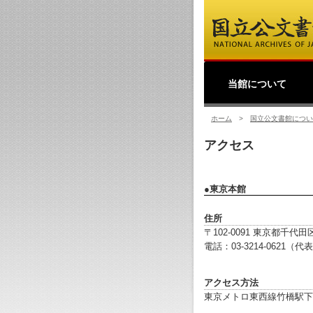
当館について
館長挨拶
事業理念
公文書館概要
業務・活動
採用情報
国立公文書館紹介映像
ご寄附のお願い
アクセス
過去の業務・活動
ホーム
>
国立公文書館につい
アクセス
●東京本館
住所
〒102-0091 東京都千代
電話：03-3214-0621（代表
アクセス方法
東京メトロ東西線竹橋駅下車