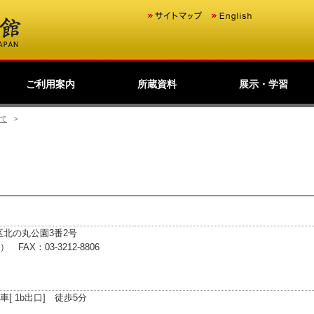
ご利用案内
所蔵資料
展示・学習
歴史公文書等の移管か
館主催見学会
調査研究
研修・全国公文書館会
国際交流
アーキビストの認証
開館情報
資料の探し方について
来館して利用する方へ
来館せずに利用する方
お問い合わせ・ご要望
よくあるご質問
ショップ
友の会
つくば分館等保存文書
利用請求する
原本の特別利用
デジタルアーカイブ
日本のあゆみ
展示会情報
東京本館常設展示室の
過去の展示会
全国の公文書館等展示
学習コンテンツ
ら利用まで
議
へ
の利用
（所蔵資料目録）
ご案内
デジタル展示
情報
て
>
田区北の丸公園3番2号
） FAX：03-3212-8806
[ 1b出口] 徒歩5分