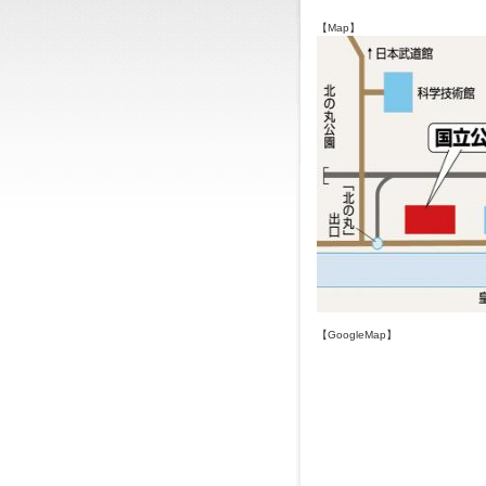
【Map】
【GoogleMap】