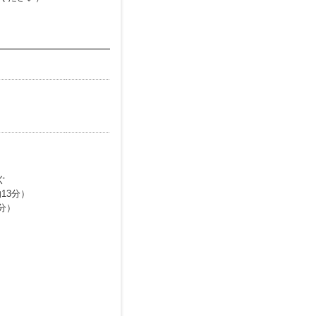
ぐ
13分）
分）