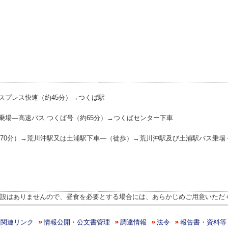
スプレス快速（約45分）→つくば駅
乗場―高速バス つくば号（約65分）→つくばセンター下車
約70分）→荒川沖駅又は土浦駅下車―（徒歩）→荒川沖駅及び土浦駅バス乗場
設はありませんので、昼食を必要とする場合には、あらかじめご用意いただ
関連リンク
情報公開・公文書管理
調達情報
法令
報告書・資料等