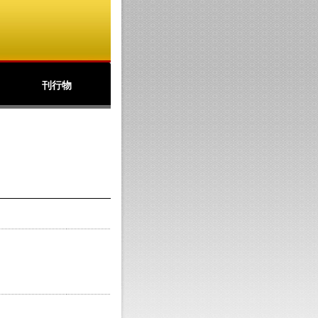
刊行物
公文書館ニュース
アーカイブズ
北の丸
パンフレット(PDF)