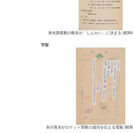
潜水調査船の船名が「しんかい」に決まる (昭和43年(
宇宙
糸川英夫がロケット実験の成功を伝える電報 (昭和30年