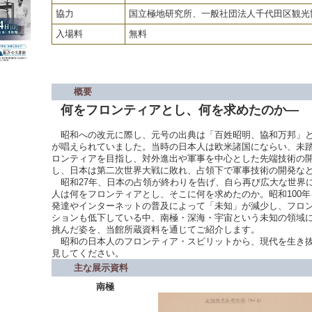
協力
国立極地研究所、一般社団法人千代田区観光
入場料
無料
概要
何をフロンティアとし、何を求めたのか―
昭和への改元に際し、元号の出典は「百姓昭明、協和万邦」と
が唱えられていました。当時の日本人は欧米諸国にならい、未
ロンティアを目指し、対外進出や軍事を中心とした先端技術の
し、日本は第二次世界大戦に敗れ、占領下で軍事技術の開発な
昭和27年、日本の占領が終わりを告げ、自ら再び広大な世界
人は何をフロンティアとし、そこに何を求めたのか。昭和100
発達やインターネットの普及によって「未知」が減少し、フロ
ションも低下している中、南極・深海・宇宙という未知の領域
挑んだ姿を、当館所蔵資料を通じてご紹介します。
昭和の日本人のフロンティア・スピリットから、現代を生き抜
見してください。
主な展示資料
南極