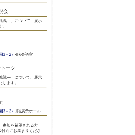
説会
挑戦―」について、展示
す。
3－2）
4階会議室
ートーク
挑戦―」について、展示
たします。
度）
3－2）
1階展示ホール
ん。参加を希望される方
ス付近にお集まりくださ