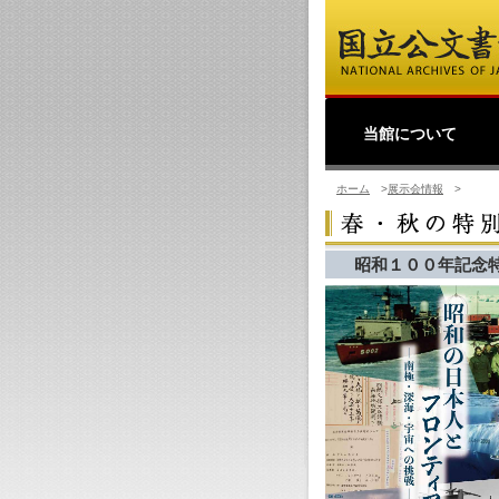
当館について
館長挨拶
事業理念
公文書館概要
業務・活動
採用情報
国立公文書館紹介映像
ご寄附のお願い
アクセス
過去の業務・活動
ホーム
>
展示会情報
>
昭和１００年記念