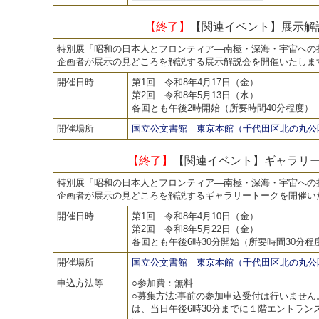
【終了】
【関連イベント】展示解
特別展「昭和の日本人とフロンティア―南極・深海・宇宙への
企画者が展示の見どころを解説する展示解説会を開催いたしま
開催日時
第1回 令和8年4月17日（金）
第2回 令和8年5月13日（水）
各回とも午後2時開始（所要時間40分程度）
開催場所
国立公文書館 東京本館（千代田区北の丸公園
【終了】
【関連イベント】ギャラリ
特別展「昭和の日本人とフロンティア―南極・深海・宇宙への
企画者が展示の見どころを解説するギャラリートークを開催い
開催日時
第1回 令和8年4月10日（金）
第2回 令和8年5月22日（金）
各回とも午後6時30分開始（所要時間30分程
開催場所
国立公文書館 東京本館（千代田区北の丸公園
申込方法等
○参加費：無料
○募集方法:事前の参加申込受付は行いませ
は、当日午後6時30分までに１階エントラン