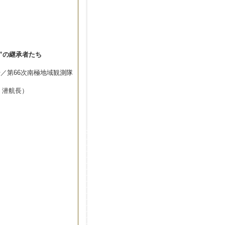
”の継承者たち
／第66次南極地域観測隊
0」潜航長）