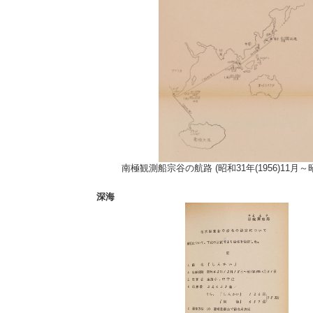
南極観測船宗谷の航路 (昭和31年(1956)11月～昭
深海