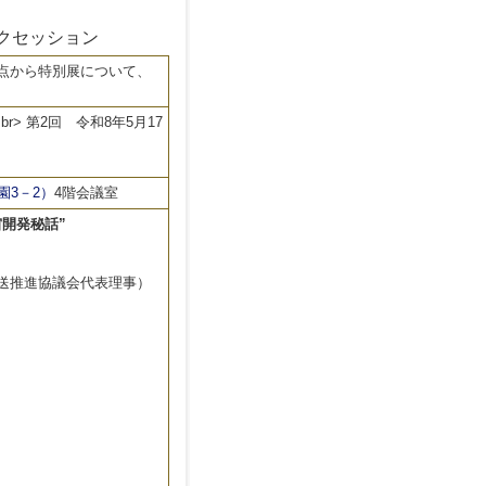
クセッション
点から特別展について、
r> 第2回 令和8年5月17
3－2）
4階会議室
宙開発秘話”
輸送推進協議会代表理事）