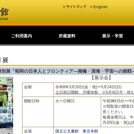
ご利用案内
所蔵資料
展示・学習
歴史公文書等の移管か
館主催見学会
調査研究
研修・全国公文書館会
国際交流
アーキビストの認証
開館情報
資料の探し方について
来館して利用する方へ
来館せずに利用する方
お問い合わせ・ご要望
よくあるご質問
ショップ
友の会
つくば分館等保存文書
利用請求する
原本の特別利用
デジタルアーカイブ
日本のあゆみ
展示会情報
東京本館常設展示室の
過去の展示会
全国の公文書館等展示
学習コンテンツ
ら利用まで
議
へ
の利用
（所蔵資料目録）
ご案内
デジタル展示
情報
特別展「昭和の日本人とフロンティア―南極・深海・宇宙への挑戦
【展示会】
会期
令和8年3月20日(金・祝)〜5月24日(日)
土日祝日開館、月曜休館 ※5月4日(月・祝)は
開館日時
火〜日曜日
午前9時15分〜午
※閲覧室の開室日
意ください。
毎週金曜日は、午
月20日(金・祝)は
会場
国立公文書館 東京本館