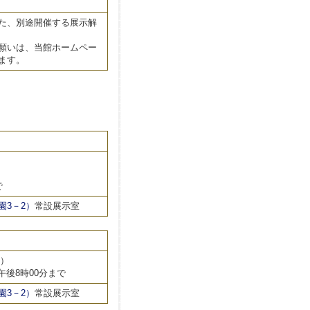
た、別途開催する展示解
願いは、当館ホームペー
ます。
で
3－2）
常設展示室
休）
は午後8時00分まで
3－2）
常設展示室