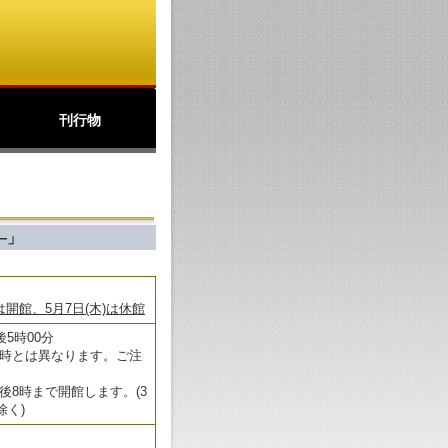
刊行物
公文書館ニュース
アーカイブズ
北の丸
パンフレット(PDF)
―」
開館、5月7日(木)は休館
後5時00分
時とは異なります。ご注
後8時まで開館します。(3
除く)