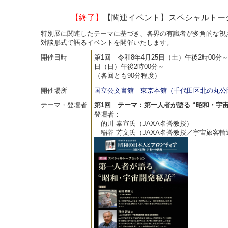
【終了】
【関連イベント】スペシャルトー
特別展に関連したテーマに基づき、各界の有識者が多角的な視
対談形式で語るイベントを開催いたします。
開催日時
第1回 令和8年4月25日（土）午後2時00分～b
日（日）午後2時00分～
（各回とも90分程度）
開催場所
国立公文書館 東京本館（千代田区北の丸公園
テーマ・登壇者
第1回 テーマ：第一人者が語る “昭和・宇
登壇者：
的川 泰宣氏（JAXA名誉教授）
稲谷 芳文氏（JAXA名誉教授／宇宙旅客