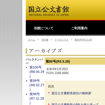
当館について
ご利用案内
館長挨拶
事業理念
公文書館概要
業務・活動
歴史公文書等の移管か
館主催見学会
調査・研究
研修・全国公文書館会
国際交流
利用規則
閲覧室ご利用案内
写しの交付等のご案内
貸出しその他のご案内
取材のご案内
よくあるご質問
ショップ
友の会
デ
日
ら利用まで
議
ホーム
>
刊行物
>
アーカイブズ
>
第80号(R3.5.28)
バックナンバ
第80号(R3.5.28)
ー
第100号
令和3年5月28日
(R8.05.29
ISSN 2189-499X
)
第99号
(R8.02.27
目次
)
国立公文書館長就任の御挨拶
第98号
(R7.11.28
)
国立公文書館長の8年を振り返って