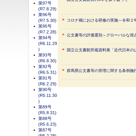
第97号
(R7.8.29)
第96号
(R7.5.30)
コロナ禍における研修の実施～令和２
第95号
(R7.2.28)
公文書等の評価選別～グローバルな視
第94号
(R6.11.29
)
国立公文書館所蔵資料展「近代日本の
第93号
(R6.8.30)
第92号
群馬県公文書等の管理に関する条例施
(R6.5.31)
第91号
(R6.2.29)
第90号
(R5.11.30
)
第89号
(R5.8.31)
第88号
(R5.6.23)
第87号
(R5.2.28)