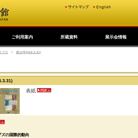
ご利用案内
所蔵資料
展示会情報
歴史公文書等の移管か
館主催見学会
調査・研究
研修・全国公文書館会
国際交流
利用規則
閲覧室ご利用案内
写しの交付等のご案内
貸出しその他のご案内
取材のご案内
よくあるご質問
ショップ
友の会
デジタルアーカイブ
日本のあゆみ
展示会情報
過去の展示会
ら利用まで
議
イブズ
>
第14号(H16.3.31)
.3.31)
表紙
ブズの国際的動向