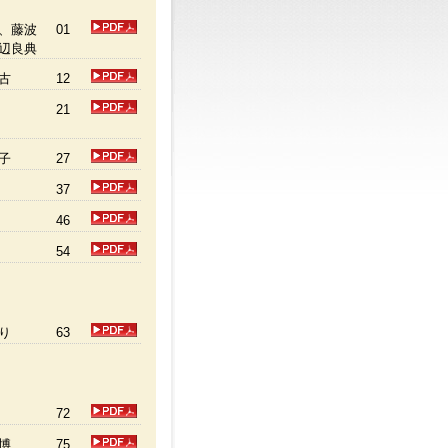
、藤波
01
辺良典
古
12
21
子
27
37
46
54
り
63
72
博
75