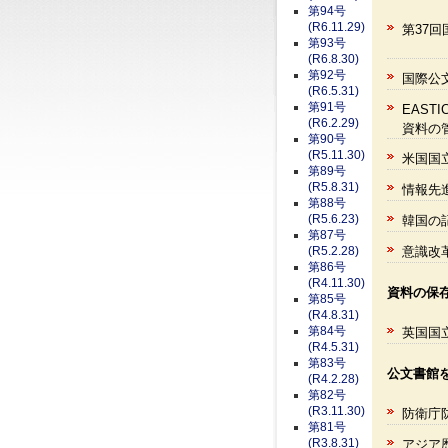
第94号
(R6.11.29)
第37
第93号
(R6.8.30)
第92号
国際公
(R6.5.31)
第91号
EAS
(R6.2.29)
資料の
第90号
(R5.11.30)
米国国
第89号
(R5.8.31)
情報先
第88号
(R5.6.23)
韓国の
第87号
意識改
(R5.2.28)
第86号
(R4.11.30)
資料の保
第85号
(R4.8.31)
第84号
英国国
(R4.5.31)
第83号
公文書館
(R4.2.28)
第82号
(R3.11.30)
防衛庁
第81号
(R3.8.31)
アジア