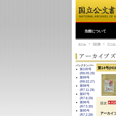
当館について
館長挨拶
事業理念
公文書館概要
業務・活動
ホーム
>
刊行物
>
アーカ
バックナンバー
第14号(H16
第100号
(R8.05.29)
第99号
(R8.02.27)
第98号
(R7.11.28)
第97号
(R7.8.29)
第96号
目次
(R7.5.30)
第95号
アーカイ
(R7.2.28)