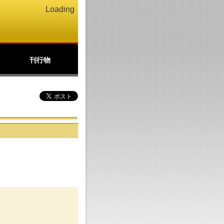
Loading
刊行物
公文書館ニュース
アーカイブズ
北の丸
パンフレット(PDF)