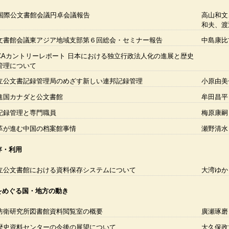
回国際公文書館会議円卓会議報告
高山和文
和夫、渡
文書館会議東アジア地域支部第６回総会・セミナー報告
中島康比
TICAカントリーレポート 日本における独立行政法人化の進展と歴史
管理について
立公文書記録管理局のめざす新しい連邦記録管理
小原由美
進国カナダと公文書館
牟田昌平
記録管理と専門職員
梅原康嗣
革が進む中国の档案館事情
瀬野清水
存・利用
立公文書館における資料保存システムについて
大湾ゆか
をめぐる国・地方の動き
防衛研究所図書館資料閲覧室の概要
廣瀬琢磨
歴史資料センターの今後の展望について
大久保政