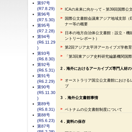
第97号
(R7.8.29)
ICAの未来に向かって－第39回国際
第96号
国際公文書館会議東アジア地域支部（EA
(R7.5.30)
ナー等の概要
第95号
(R7.2.28)
日本の地方自治体公文書館：設立・機
第94号
ントリーレポート）
(R6.11.29
第2回アジア太平洋アーカイブズ学教
)
第93号
「第3回東アジア史料研究編纂機関国
(R6.8.30)
第92号
2．海外におけるアーカイブズ専門人材の
(R6.5.31)
第91号
オーストラリア国立公文書館における
(R6.2.29)
ブ
第90号
(R5.11.30
3 ．海外公文書館事情
)
第89号
(R5.8.31)
ベトナムの公文書館制度について
第88号
(R5.6.23)
4．資料の保存
第87号
(R5.2.28)