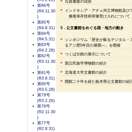
写真修復の現状
第86号
インドネシア・アチェ州立博物館及び
(R4.11.30
修復保存技術研修受け入れについて
)
第85号
(R4.8.31)
5．公文書館をめぐる国・地方の動き
第84号
(R4.5.31)
シンポジウム「歴史が蘇るデジタル・
第83号
るアジ歴5年目の展開―」を開催
(R4.2.28)
つくば分館の展示について
第82号
(R3.11.30
国立民族学博物館の紹介
)
北海道大学文書館の紹介
第81号
(R3.8.31)
開館二十年を経た栃木県公文書館の紹
第80号
(R3.5.28)
第79号
(R3.2.26)
第78号
(R2.11.30
)
第77号
(R2.8.31)