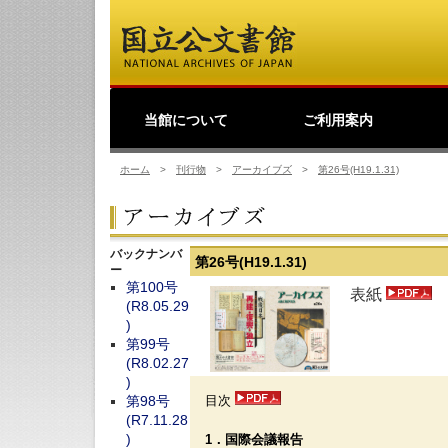
当館について
ご利用案内
館長挨拶
事業理念
公文書館概要
業務・活動
歴史公文書等の移管か
館主催見学会
調査・研究
研修・全国公文書館会
国際交流
利用規則
閲覧室ご利用案内
写しの交付等のご案内
貸出しその他のご案内
取材のご案内
よくあるご質問
ショップ
友の会
デ
日
ら利用まで
議
ホーム
>
刊行物
>
アーカイブズ
>
第26号(H19.1.31)
バックナンバ
第26号(H19.1.31)
ー
第100号
表紙
(R8.05.29
)
第99号
(R8.02.27
)
目次
第98号
(R7.11.28
)
1．国際会議報告