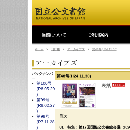
当館について
ご利用案内
館長挨拶
事業理念
公文書館概要
業務・活動
歴史公文書等の移管か
館主催見学会
調査・研究
研修・全国公文書館会
国際交流
利用規則
閲覧室ご利用案内
写しの交付等のご案内
貸出しその他のご案内
取材のご案内
よくあるご質問
ショップ
友の会
デ
日
ら利用まで
議
ホーム
>
刊行物
>
アーカイブズ
>
第48号(H24.11.30)
バックナンバ
第48号(H24.11.30)
ー
第100号
表紙
(R8.05.29
)
第99号
(R8.02.27
)
目次
第98号
(R7.11.28
01 特集：第17回国際公文書館会議（I
)