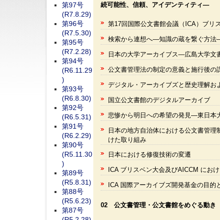
続可能性、信頼、アイデンティティ―
第97号
(R7.8.29)
第96号
第17回国際公文書館会議（ICA）ブリ
(R7.5.30)
検索から連想へ―知識の蔵を繋ぐ方法
第95号
(R7.2.28)
日本の大学アーカイブス―広島大学文
第94号
公文書管理法の制定の意義と施行後の
(R6.11.29
)
デジタル・アーカイブズと歴史理解お
第93号
(R6.8.30)
国立公文書館のデジタルアーカイブ
第92号
悲惨から明日への希望の発見―東日本
(R6.5.31)
第91号
日本の地方自治体における公文書管理
(R6.2.29)
けた取り組み
第90号
(R5.11.30
日本における修復技術の変遷
)
ICA ブリスベン大会及びAICCM に
第89号
(R5.8.31)
ICA 国際アーカイブズ開発基金の目的
第88号
(R5.6.23)
02 公文書管理・公文書館をめぐる動き
第87号
(R5.2.28)