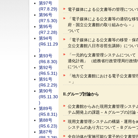
第97号
(R7.8.29)
電子媒体による公文書等の管理につい
第96号
「電子媒体による公文書等の適切な移
(R7.5.30)
府・国立公文書館の取り組みから－」
第95号
ついて
(R7.2.28)
第94号
「電子媒体による公文書等の移管・保
(R6.11.29
立公文書館八日市谷哲生講師）につい
)
「一元的な文書管理システムについて
第93号
適化計画」 （総務省行政管理局行政
(R6.8.30)
について
第92号
(R6.5.31)
「地方公文書館における電子公文書管
第91号
－」
(R6.2.29)
第90号
II.グループ討論から
(R5.11.30
)
公文書館からみた現用文書管理システ
第89号
テム開発上の課題－Ａグループの討論
(R5.8.31)
第88号
現用文書管理システムの構築・運用を
(R5.6.23)
システムのあり方について－Ｂグルー
第87号
全自治体が実施可能な電子的公文書管
(R5.2.28)