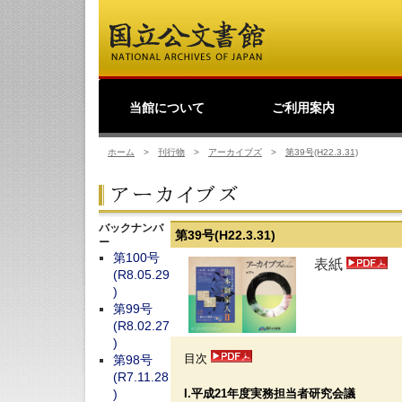
当館について
ご利用案内
館長挨拶
事業理念
公文書館概要
業務・活動
歴史公文書等の移管か
館主催見学会
調査・研究
研修・全国公文書館会
国際交流
利用規則
閲覧室ご利用案内
写しの交付等のご案内
貸出しその他のご案内
取材のご案内
よくあるご質問
ショップ
友の会
デ
日
ら利用まで
議
ホーム
>
刊行物
>
アーカイブズ
>
第39号(H22.3.31)
バックナンバ
第39号(H22.3.31)
ー
第100号
表紙
(R8.05.29
)
第99号
(R8.02.27
)
目次
第98号
(R7.11.28
I.平成21年度実務担当者研究会議
)