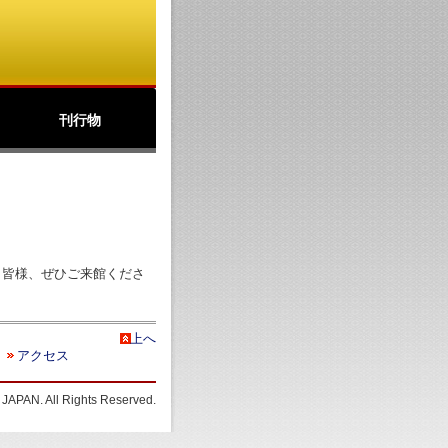
刊行物
公文書館ニュース
アーカイブズ
北の丸
パンフレット(PDF)
。皆様、ぜひご来館くださ
上へ
アクセス
APAN. All Rights Reserved.