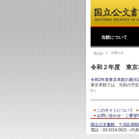
当館について
館長挨拶
事業理念
公文書館概要
業務・活動
採用情報
国立公文書館紹介映像
ご寄附のお願い
アクセス
過去の業務・活動
ホーム
>
お知らせ
令和２年度 東京
令和2年度東京本館の展示
東京本館では、当初の予定
い。
このサイトについて
お問い合わせ・ご要望
国立公文書館 〒102-00
電話：03-3214-0621（代