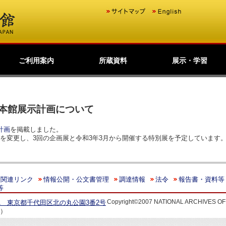
ご利用案内
所蔵資料
展示・学習
歴史公文書等の移管か
館主催見学会
調査研究
研修・全国公文書館会
国際交流
アーキビストの認証
開館情報
資料の探し方について
来館して利用する方へ
来館せずに利用する方
お問い合わせ・ご要望
よくあるご質問
ショップ
友の会
つくば分館等保存文書
利用請求する
原本の特別利用
デジタルアーカイブ
日本のあゆみ
展示会情報
東京本館常設展示室の
過去の展示会
全国の公文書館等展示
学習コンテンツ
ら利用まで
議
へ
の利用
（所蔵資料目録）
ご案内
デジタル展示
情報
本館展示計画について
計画
を掲載しました。
を変更し、3回の企画展と令和3年3月から開催する特別展を予定しています
関連リンク
情報公開・公文書管理
調達情報
法令
報告書・資料等
等
Copyright©2007 NATIONAL ARCHIVES OF J
91 東京都千代田区北の丸公園3番2号
表）