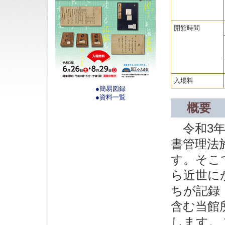
開館時間
入場料
●簡易図録
●資料一覧
概要
令和3年(
書管理法
す。そこ
ら近世に
ちが記録
含む当館
します。