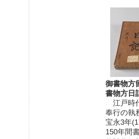
御書物方
書物方日
江戸時代
奉行の執
宝永3年(1
150年