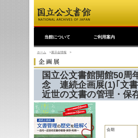
当館について
ご利用案内
館長挨拶
事業理念
公文書館概要
業務・活動
採用情報
国立公文書館紹介映像
ご寄附のお願い
アクセス
歴史公文書等の移管か
館主催見学会
調査研究
研修・全国公文書館会
国際交流
アーキビストの認証
開館情報
資料の探し方について
来館して利用する方へ
来館せずに利用する方
お問い合わせ・ご要望
よくあるご質問
ショップ
友の会
つ
利
原
デ
日
過去の業務・活動
ら利用まで
議
へ
の
（
ホーム
>
展示会情報
>
国立公文書館開館50周
念 連続企画展(1)｢
近世の文書の管理・保存
会期