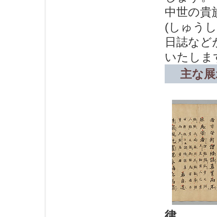
中世の貴
(しゅう
日誌など
いたしま
主な展
律