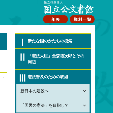
Ⅰ
新たな国のかたちの模索
Ⅱ
「憲法大臣」金森徳次郎とその
周辺
Ⅲ
名1）
憲法普及のための取組
新日本の建設へ
「国民の憲法」を目指して