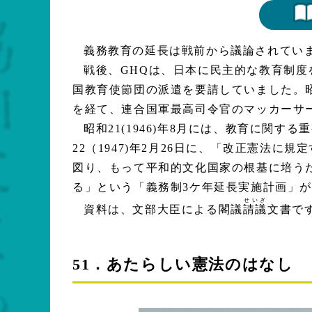
義務教育の延長は戦前から議論されてい
戦後、GHQは、日本に民主的な教育制
国教育使節団の派遣を要請していました。昭和
を経て、連合国軍最高司令官のマッカーサ
昭和21(1946)年8月には、教育に関
22（1947)年2月26日に、「改正憲法
図り、もって平和的文化国家の根基に培うた
る」という「義務制3ケ年延長実施計画」
せいぎ
資料は、文部大臣による閣議
請議
文書で
51．あたらしい憲法のはなし