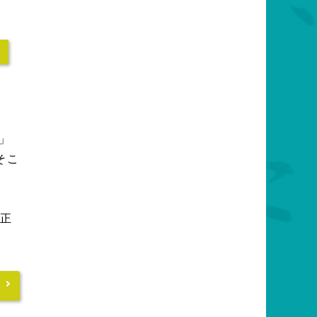
」
そこ
正