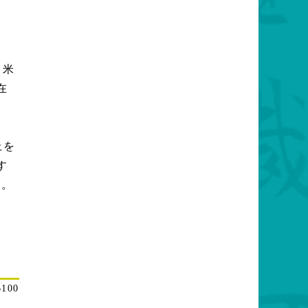
日米
在
上を
す
た。
100