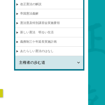
改正憲法の解説
帝国憲法義解
憲法普及特別講習会実施要領
新しい憲法 明るい生活
義務制三ケ年延長実施計画
あたらしい憲法のはなし
主権者の歩む道