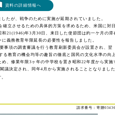
資料の詳細情報へ
ましたが、戦争のために実施が延期されていました。
度を確立させるための具体的方策を求めるため、米国に対
21(1946)年3月30日、来日した使節団は約一ケ月の滞
ーに義務教育年限延長の必要性を報告しました。
する重要事項の調査審議を行う教育刷新委員会が設置され、翌
に規定する教育の機会均等の趣旨の徹底と国民の文化水準の向
め、修業年限3ヶ年の中学校を置き昭和22年度から実施
が閣議決定され、同年4月から実施されることとなりまし
す。
寄贈03436