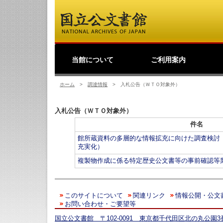
当館について
ご利用案内
館長挨拶
事業理念
公文書館概要
業務・活動
採用情報
国立公文書館紹介映像
ご寄附のお願い
アクセス
歴史公文書等の移管か
館主催見学会
調査研究
研修・全国公文書館会
国際交流
アーキビストの認証
開館情報
資料の探し方について
来館して利用する方へ
来館せずに利用する方
お問い合わせ・ご要望
よくあるご質問
ショップ
友の会
つ
利
原
デ
日
過去の業務・活動
ら利用まで
議
へ
の
（
ホーム
>
調達情報
>
入札公告（ＷＴＯ対象外）
入札公告（ＷＴＯ対象外）
件名
館所蔵資料の多層的な情報拡充に向けた調査検討（
充実化）
複製物作成に係る特定歴史公文書等の事前確認等
このサイトについて
関連リンク
情報公開・公文
お問い合わせ・ご要望等
国立公文書館 〒102-0091 東京都千代田区北の丸公園3