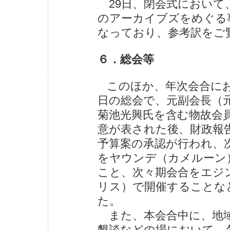
29日、閉会式において
のアーカイブズをめぐる
なっており、参考訳をご
６．総会等
このほか、年次会合にお
日の総会で、元副会長（
菊池光興氏を含む物故会
意が表された後、財政報
予算案の承認が行われ、
をヤウンデ（カメルーン
こと、次々期会合をエジ
リス）で開催することな
た。
また、本会合中に、地域
懇談などの場において、