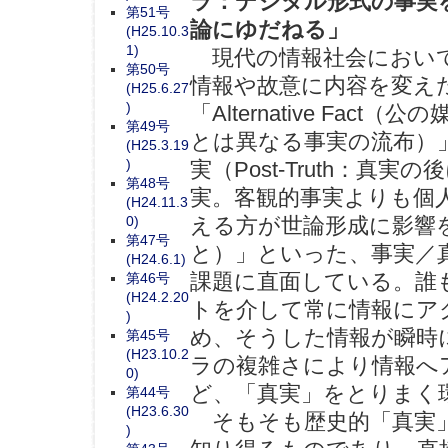
ラ：デジタル形式の事実
第51号
論にゆだねる」
(H25.10.3
1)
現代の情報社会におい
第50号
情報や故意に内容を変え
(H25.6.27
)
「Alternative Fac
第49号
とは異なる事実の流布）
(H25.3.19
)
実（Post-Truth：真
第48号
実。客観的事実よりも個
(H24.11.3
える方が世論形成に影響
0)
第47号
と）」といった、事実／
(H24.6.1)
課題に直面している。誰
第46号
(H24.2.20
トを介して常に情報にア
)
め、そうした情報が瞬時
第45号
(H23.10.2
ラの複雑さにより情報へ
0)
ど、「真実」をとりまく
第44号
(H23.6.30
そもそも歴史的「真実」
)