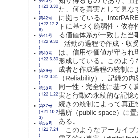
知り得るものであり、直
第43号
(H23.3.30
た、何を真実として見な
)
に拠っている。InterPA
第42号
(H22.12.2
トに基づく脆弱性・依存
8)
る価値体系が一致した当
第41号
(H22.9.30
活動の過程で作成・収受
)
は、信用や価値が守られ
第40号
(H22.6.30
形成している。このような記録
)
成者と作成過程の統制に
第39号
(H22.3.31
（Reliability）、記
)
同一性・完全性に基づく真正性
第38号
実と行動の永続的な記憶
(H22.1.22
)
続きの統制によって真正
第37号
場所（public spac
(H21.10.2
3)
ある。
第36号
このようなアーカイブズ
(H21.7.24
)