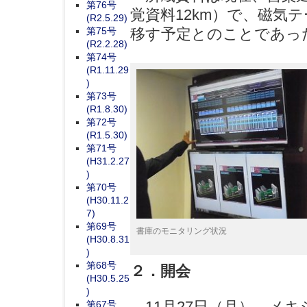
第76号
覚資料12km）で、磁気
(R2.5.29)
第75号
移す予定とのことであっ
(R2.2.28)
第74号
(R1.11.29
)
第73号
(R1.8.30)
第72号
(R1.5.30)
第71号
(H31.2.27
)
第70号
(H30.11.2
7)
第69号
書庫のモニタリング状況
(H30.8.31
)
第68号
２．開会
(H30.5.25
)
11月27日（月）、メキ
第67号