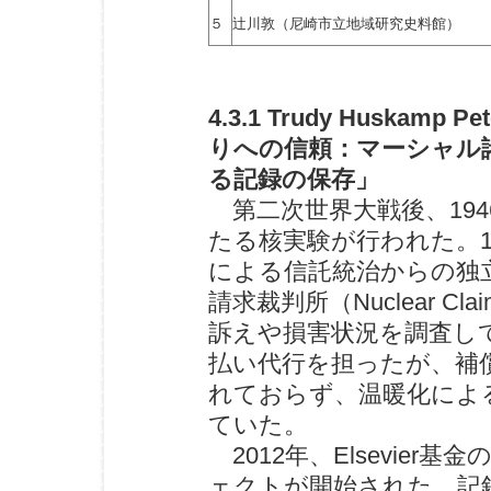
５
辻川敦（尼崎市立地域研究史料館）
4.3.1 Trudy Husk
りへの信頼：マーシャル
る記録の保存」
第二次世界大戦後、194
たる核実験が行われた。1
による信託統治からの独
請求裁判所（Nuclear Cl
訴えや損害状況を調査し
払い代行を担ったが、補
れておらず、温暖化によ
ていた。
2012年、Elsevie
ェクトが開始された。記