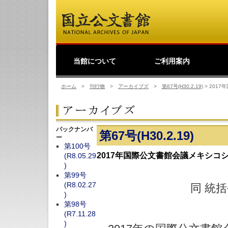
当館について
ご利用案内
館長挨拶
事業理念
公文書館概要
業務・活動
歴史公文書等の移管か
館主催見学会
調査・研究
研修・全国公文書館会
国際交流
利用規則
閲覧室ご利用案内
写しの交付等のご案内
貸出しその他のご案内
取材のご案内
よくあるご質問
ショップ
友の会
デ
日
ら利用まで
議
ホーム
>
刊行物
>
アーカイブズ
>
第67号(H30.2.19)
>
201
バックナンバ
第67号(H30.2.19)
ー
第100号
2017年国際公文書館会議メキシコ
(R8.05.29
)
第99号
(R8.02.27
同 統
)
第98号
(R7.11.28
)