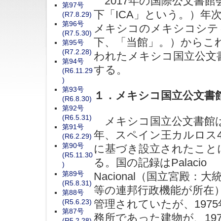
2017年の国際公文書館会議（Inte
第97号
下「ICA」という。）年次
(R7.8.29)
第96号
メキシコのメキシコシテ
(R7.5.30)
下、「当館」。）からこ
第95号
(R7.2.28)
われたメキシコ国立公文
第94号
する。
(R6.11.29
)
第93号
１．メキシコ国立公文書
(R6.8.30)
第92号
(R6.5.31)
メキシコ国立公文書館は1
第91号
年、スペイン王カルロス
(R6.2.29)
第90号
に基づき設立されたこと
(R5.11.30
る。国の記録はPalacio
)
第89号
Nacional（国立宮殿：
(R5.8.31)
等の連邦行政機能が所在
第88号
(R5.6.23)
管理されていたが、197
第87号
務所であった建物が、19
(R5.2.28)