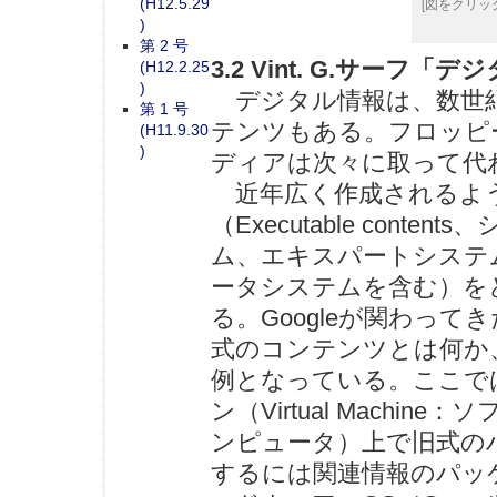
[図をクリッ
(H12.5.29
)
第 2 号
3.2 Vint. G.サーフ
(H12.2.25
)
デジタル情報は、数世紀
第 1 号
テンツもある。フロッピ
(H11.9.30
)
ディアは次々に取って代
近年広く作成されるよ
（Executable con
ム、エキスパートシステ
ータシステムを含む）を
る。Googleが関わって
式のコンテンツとは何か
例となっている。ここで
ン（Virtual Mach
ンピュータ）上で旧式の
するには関連情報のパッ