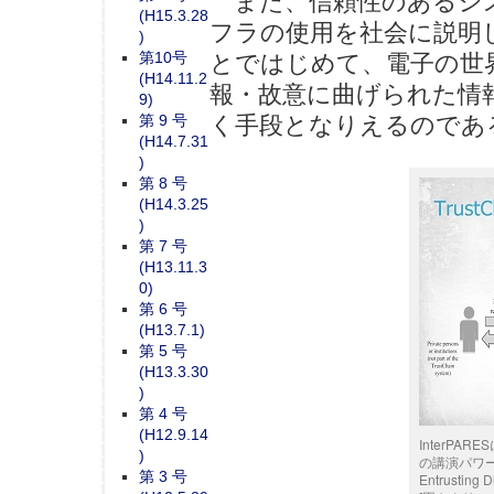
また、信頼性のあるシス
(H15.3.28
フラの使用を社会に説明
)
第10号
とではじめて、電子の世
(H14.11.2
報・故意に曲げられた情
9)
く手段となりえるのであ
第 9 号
(H14.7.31
)
第 8 号
(H14.3.25
)
第 7 号
(H13.11.3
0)
第 6 号
(H13.7.1)
第 5 号
(H13.3.30
)
第 4 号
(H12.9.14
InterPAR
)
の講演パワーポイント
第 3 号
Entrusting 