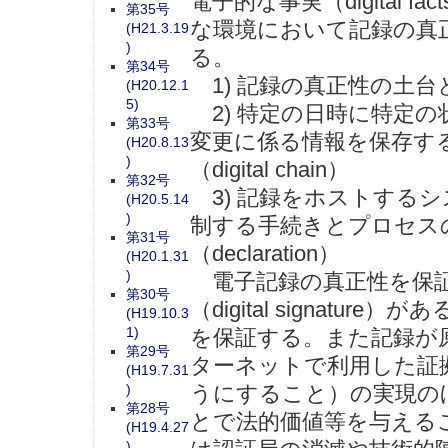
電子的な事実（digital
第35号
な環境において記録の真
(H21.3.19
)
る。
第34号
1) 記録の真正性の土台
(H20.12.1
5)
2) 特定の日時に特定
第33号
変更に係る情報を保存す
(H20.8.13
)
（digital chain）
第32号
3) 記録をホストする
(H20.5.14
)
制する手続きとプロセス
第31号
（declaration）
(H20.1.31
)
電子記録の真正性を保証
第30号
（digital signat
(H19.10.3
1)
を保証する。また記録が
第29号
ターネットで利用した証
(H19.7.31
うにすること）の実現の
)
第28号
とで法的価値等を与える
(H19.4.27
)