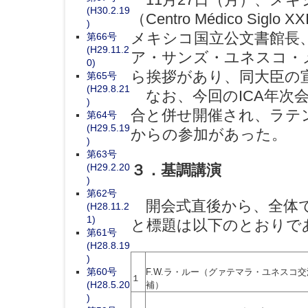
(H30.2.19
（Centro Médico S
)
メキシコ国立公文書館長
第66号
(H29.11.2
ア・サンズ・ユネスコ・
0)
ら挨拶があり、同大臣の
第65号
(H29.8.21
なお、今回のICA年次会
)
合と併せ開催され、ラテ
第64号
(H29.5.19
からの参加があった。
)
第63号
３．基調講演
(H29.2.20
)
第62号
開会式直後から、全体で
(H28.11.2
1)
と標題は以下のとおりで
第61号
(H28.8.19
)
第60号
F.W.ラ・ルー（グァテマラ・ユネスコ
１
(H28.5.20
補）
)