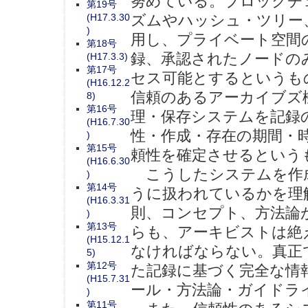
努めている。ブロックチ
第19号
ズムやハッシュ・ツリー
(H17.3.30
)
用し、プライベート空間
第18号
録、承認されたノードの
(H17.3.3)
第17号
セス可能とするというも
(H16.12.2
信頼のあるアーカイブズ
8)
第16号
理・保存システムを記録
(H16.7.30
性・作成・存在の期間・
)
第15号
頼性を確定させるという
(H16.6.30
こうしたシステムを作
)
第14号
うに扱われているかを理
(H16.3.31
則、コンセプト、方法論
)
第13号
らも、アーキビストは絶
(H15.12.1
なければならない。真正
5)
第12号
た記録に基づく完全な情
(H15.7.31
ール・方法論・ガイドラ
)
第11号