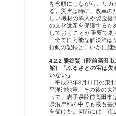
を念頭にしながら、リカ
る。災害は時に、改革の
しい機材の導入や資金提
の文化遺産を保護するた
しておくことが重要であ
全てに万能な解決策はな
行動の記録と、いかに継
4.2.2 熊谷賢（陸前高田
館）「ふるさとの宝は失
いない」
平成23年3月11日の東
平洋沖地震、その後の大
って、岩手県陸前高田市
県沿岸部の中でも最も甚
を受けた。同市には、市