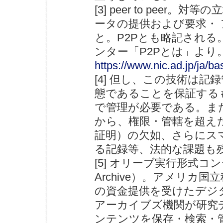
[3] peer to pee
ータの提供および要求・
と。P2Pとも略記され
ンター「P2Pとは」より。avai
https://www.nic.ad.jp/ja/b
[4] 但し、この技術は
態であることを保証する
で管理が必要である。ま
から、権限・管轄を超え
証明）の欠如、さらにス
る記録等、法的な課題も
[5] オリーブ実行形式コンテ
Archive）。アメリカ国立科学財
の資金提供を受けたデジ
アーカイブズ機関が研究
ンテンツを保存・検索・