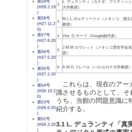
第59号
L. デュランティ（カナダ、ブリティッ
２
(H28.2.19
大学教授）
)
第58号
M.L.L.ボルティーリャ（メキシコ、国
３
(H27.11.2
教授）
0)
第57号
４
Vint. G.サーフ（Google副代表）
(H27.8.20
)
J.M.M.ロウレット（メキシコ歴史学会
５
第56号
授）
(H27.5.20
)
６
A.M.G.フレール（バルセロナ大学教授
第55号
(H27.2.20
)
これらは、現在のアーカ
第54号
(H26.10.2
識させるものとして、そ
0)
うち、当館の問題意識に
第53号
紹介する。
(H26.6.20
)
第52号
3.1 L. デュランティ
(H26.3.20
)