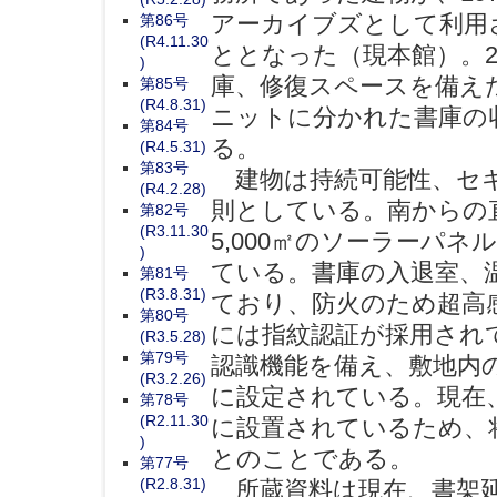
アーカイブズとして利用
第86号
(R4.11.30
ととなった（現本館）。2
)
庫、修復スペースを備えた新
第85号
(R4.8.31)
ニットに分かれた書庫の収
第84号
る。
(R4.5.31)
第83号
建物は持続可能性、セキ
(R4.2.28)
則としている。南からの
第82号
(R3.11.30
5,000㎡のソーラーパネ
)
ている。書庫の入退室、
第81号
(R3.8.31)
ており、防火のため超高
第80号
には指紋認証が採用され
(R3.5.28)
第79号
認識機能を備え、敷地内
(R3.2.26)
に設定されている。現在
第78号
(R2.11.30
に設置されているため、
)
とのことである。
第77号
(R2.8.31)
所蔵資料は現在、書架延長