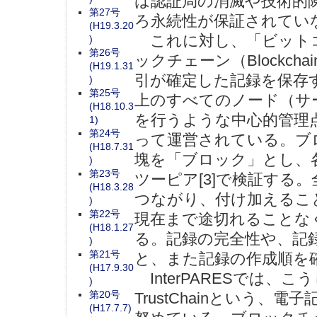
は認証局の消滅や技術的
第27号
ろ永続性が保証されてい
(H19.3.20
これに対し、「ビットコ
)
第26号
ックチェーン（Blockc
(H19.1.31
引が確定した記録を保存
)
第25号
上のすべてのノード（サ
(H18.10.3
を行うような中心的管理
1)
第24号
って運営されている。ブ
(H18.7.31
塊を「ブロック」とし、
)
第23号
ツーピア[3]で検証する
(H18.3.28
つながり、付け加えるこ
)
第22号
現在まで途切れることな
(H18.1.27
る。記録の完全性や、記
)
第21号
と、また記録の作成順を確
(H17.9.30
InterPARESでは
)
第20号
TrustChainという
(H17.7.7)