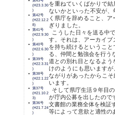
第43号
を重ねていくばかりで結
(H23.3.30
ないかといった不安が、
)
第42号
く県庁を辞めること、ア
(H22.12.2
ぎりました。
8)
第41号
こうした日々を送る中で
(H22.9.30
す。それは、アーカイブ
)
第40号
を持ち続けるということ
(H22.6.30
る、仲間と勉強会を行う
)
第39号
道との別れ目となるよう
(H22.3.31
けのようにも思いますが
)
第38号
ながりがあったからこそ
(H22.1.22
います。
)
第37号
そして県庁生活９年目の
(H21.10.2
が庁内公募を出したのです
3)
第36号
文書館の業務全体を検証
(H21.7.24
等によって意欲と適性の
)