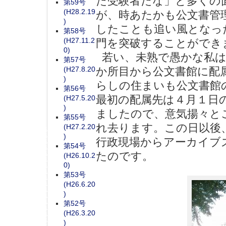
た受験者だな」と多くの
第59号
(H28.2.19
が、時あたかも公文書管理
)
したことも追い風となっ
第58号
(H27.11.2
門を突破することができ
0)
若い、未熟で愚かな私は
第57号
(H27.8.20
か所目から公文書館に配
)
らしの住まいも公文書館
第56号
最初の配属先は４月１日
(H27.5.20
)
ましたので、意気揚々と
第55号
れ去ります。この日以後
(H27.2.20
)
行政現場からアーカイブ
第54号
たのです。
(H26.10.2
0)
第53号
(H26.6.20
)
第52号
(H26.3.20
)