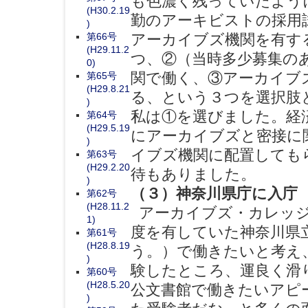
も色濃く残っていたよう
(H30.2.19
勤のアーキビストの採用
)
第66号
アーカイブズ機関を有す
(H29.11.2
つ、②（当時多少募集の
0)
関で働く、③アーカイブ
第65号
(H29.8.21
る、という３つを選択肢
)
私は①を選びました。経
第64号
(H29.5.19
にアーカイブズと密接に
)
イブズ機関に配置しても
第63号
(H29.2.20
待もありました。
)
（３）神奈川県庁に入庁
第62号
(H28.11.2
アーカイブズ・カレッジ
1)
度を有していた神奈川県
第61号
(H28.8.19
う。）で働きたいと考え
)
験したところ、運良く滑
第60号
(H28.5.20
公文書館で働きたいアピ
)