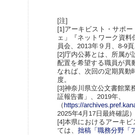
[注]
[1]アーキビスト・サポー
ェ」『ネットワーク資料保
員会、2013年９月、8-9
[2]庁内公募とは、所属
配置を希望する職員が異
なれば、次回の定期異動
度。
[3]神奈川県立公文書館
証報告書」、2019年、
（
https://archives.pref.k
2025年4月17日最終確認
[4]本県におけるアーキ
ては、
拙稿「職務分野「