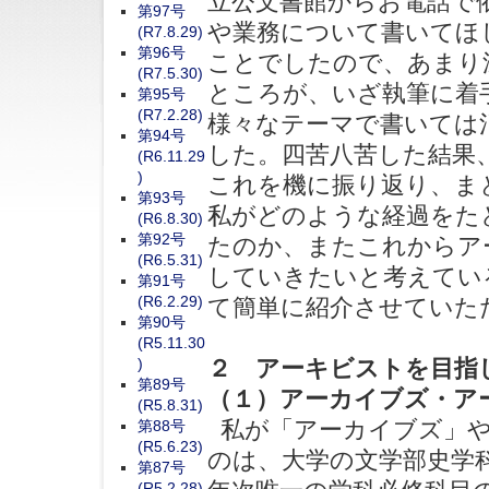
立公文書館からお電話で
第97号
や業務について書いてほ
(R7.8.29)
第96号
ことでしたので、あまり
(R7.5.30)
ところが、いざ執筆に着
第95号
(R7.2.28)
様々なテーマで書いては
第94号
した。四苦八苦した結果
(R6.11.29
)
これを機に振り返り、ま
第93号
私がどのような経過をた
(R6.8.30)
第92号
たのか、またこれからア
(R6.5.31)
していきたいと考えてい
第91号
(R6.2.29)
て簡単に紹介させていた
第90号
(R5.11.30
)
２ アーキビストを目指
第89号
（１）アーカイブズ・ア
(R5.8.31)
私が「アーカイブズ」や
第88号
(R5.6.23)
のは、大学の文学部史学
第87号
(R5.2.28)