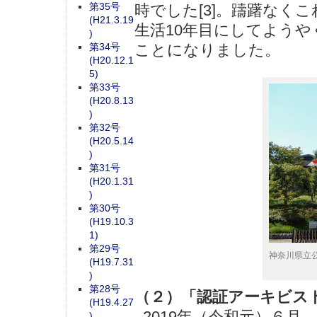
第35号
時でした[3]。躊躇なく
(H21.3.19
生活10年目にしてよう
)
第34号
ことになりました。
(H20.12.1
5)
第33号
(H20.8.13
)
第32号
(H20.5.14
)
第31号
(H20.1.31
)
第30号
(H19.10.3
1)
第29号
神奈川県立
(H19.7.31
)
第28号
（２）「認証アーキビス
(H19.4.27
2019年（令和元）６月
)