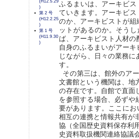
(H12.5.29
ふるまいは、アーキビス
)
ていきます。アーキビス
第 2 号
(H12.2.25
のか、アーキビストが組
)
ットがあるのか。そうし
第 1 号
(H11.9.30
ば、アーキビスト人材の
)
自身のふるまいがアーキ
じながら、日々の業務に
す。
その第三は、館外のアー
文書館という機関は、地
の存在です。自館で直面
を参照する場合、必ずや
要があります。ここにお
相互の連携と情報共有が
協（全国歴史資料保存利
史資料取扱機関連絡協議