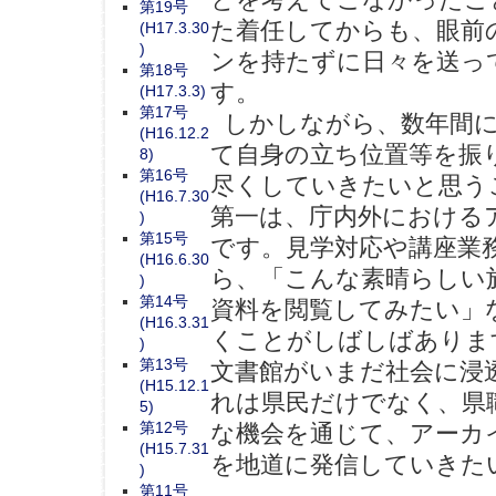
第19号
た着任してからも、眼前
(H17.3.30
)
ンを持たずに日々を送っ
第18号
す。
(H17.3.3)
第17号
しかしながら、数年間に
(H16.12.2
て自身の立ち位置等を振
8)
第16号
尽くしていきたいと思う
(H16.7.30
第一は、庁内外における
)
第15号
です。見学対応や講座業
(H16.6.30
ら、「こんな素晴らしい
)
第14号
資料を閲覧してみたい」
(H16.3.31
くことがしばしばありま
)
第13号
文書館がいまだ社会に浸
(H15.12.1
れは県民だけでなく、県
5)
第12号
な機会を通じて、アーカ
(H15.7.31
を地道に発信していきた
)
第11号