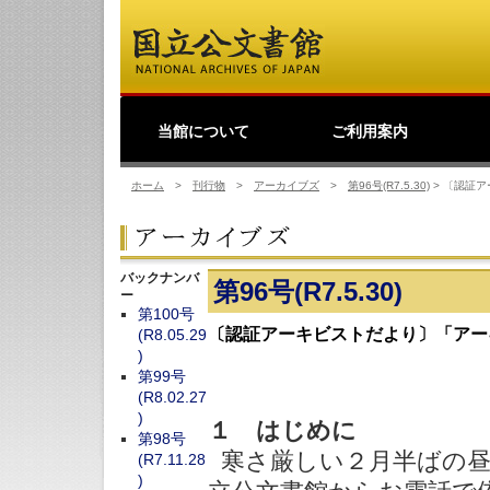
当館について
ご利用案内
館長挨拶
事業理念
公文書館概要
業務・活動
歴史公文書等の移管か
館主催見学会
調査・研究
研修・全国公文書館会
国際交流
利用規則
閲覧室ご利用案内
写しの交付等のご案内
貸出しその他のご案内
取材のご案内
よくあるご質問
ショップ
友の会
デ
日
ら利用まで
議
ホーム
>
刊行物
>
アーカイブズ
>
第96号(R7.5.30)
>
〔認証ア
バックナンバ
第96号(R7.5.30)
ー
第100号
〔認証アーキビストだより〕「アー
(R8.05.29
)
第99号
(R8.02.27
)
１ はじめに
第98号
寒さ厳しい２月半ばの昼
(R7.11.28
)