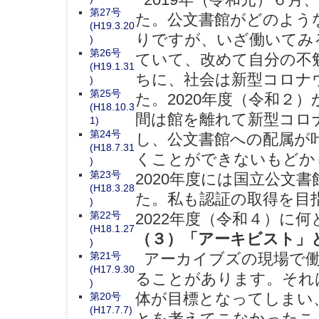
第27号
た。公文書館がどのよう
(H19.3.20
りですが、いざ働いてみ
)
第26号
ていて、改めて自分の不
(H19.1.31
ちに、社会は新型コロナ
)
第25号
た。2020年度（令和２
(H18.10.3
間は館を離れて新型コロ
1)
第24号
し、公文書館への配属が
(H18.7.31
くことができないもどか
)
第23号
2020年度には国立公文
(H18.3.28
た。私も認証の取得を目
)
第22号
2022年度（令和４）に
(H18.1.27
（３）「アーキビスト」
)
第21号
アーカイブズの現場で働
(H17.9.30
ることがあります。それ
)
体が目標となってしまい
第20号
(H17.7.7)
とを考えてこなかったこ