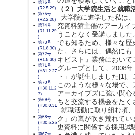
の道を模索していくこと
第76号
（２）大学院生活と就職
(R2.5.29)
第75号
大学院に進学した私は、
(R2.2.28)
究資料館主催のアーカイ
第74号
(R1.11.29
うことなく受講しました
)
でも知るため、様々な歴
第73号
(R1.8.30)
た。さらには、偶然にも
第72号
キビスト』業務において
(R1.5.30)
第71号
グループとして、2008
(H31.2.27
ト」が誕生しました[1]
)
第70号
このような様々な場で、
(H30.11.2
アーカイブズに強い関心
7)
第69号
ちと交流する機会をたく
(H30.8.31
就職活動に取り組む頃、
)
第68号
ク」の嵐が吹き荒れてい
(H30.5.25
史資料に関係する採用試
)
第67号