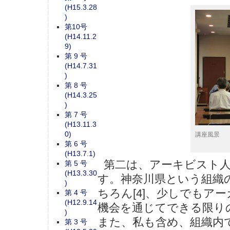
(H15.3.28
)
第10号
(H14.11.2
9)
第 9 号
(H14.7.31
)
第 8 号
(H14.3.25
)
第 7 号
(H13.11.3
講座風景
0)
第 6 号
(H13.7.1)
第二は、アーキビスト人
第 5 号
(H13.3.30
す。神奈川県という組織
)
ちろん[4]、少しでもア
第 4 号
(H12.9.14
機会を通じてできる限り
)
また、私も含め、組織内
第 3 号