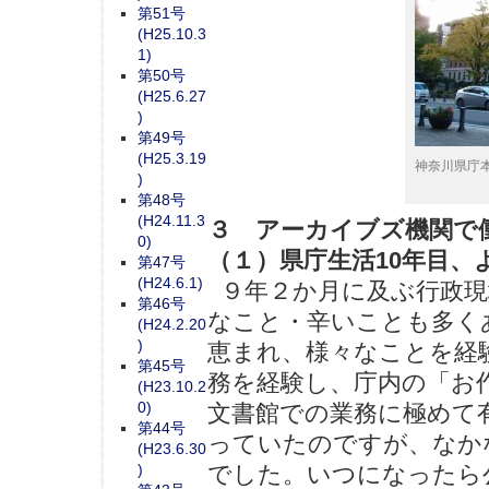
第51号
(H25.10.3
1)
第50号
(H25.6.27
)
第49号
(H25.3.19
神奈川県庁
)
第48号
(H24.11.3
３ アーカイブズ機関で
0)
（１）県庁生活10年目
第47号
(H24.6.1)
９年２か月に及ぶ行政現
第46号
なこと・辛いことも多く
(H24.2.20
)
恵まれ、様々なことを経
第45号
務を経験し、庁内の「お
(H23.10.2
0)
文書館での業務に極めて
第44号
っていたのですが、なか
(H23.6.30
)
でした。いつになったら