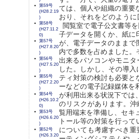
第59号
ては、個人や組織の重要
(H28.2.19
おり、それをどのように
)
第58号
閲覧室で電子公文書等を
(H27.11.2
子データを開くか、紙に
0)
第57号
が、電子データのままで
(H27.8.20
内で多数を占めました。
)
第56号
出来るパソコンやモニタ
(H27.5.20
した。しかし、その導入
)
第55号
ティ対策の検討も必要と
(H27.2.20
ーなどの電子記録媒体を
)
第54号
が利用出来る状況下では
(H26.10.2
のリスクがあります。沖
0)
覧用端末を準備し、セキ
第53号
(H26.6.20
トール等の対策を行って
)
についても考慮すべき重
第52号
(H26.3.20
ーティングシステムや、