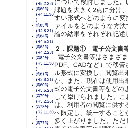
について検討しました。
(R5.2.28)
課題を大きく2点に分け
第86号
(R4.11.30
すい形式へどのように変
)
ァイルをどのような方法
第85号
(R4.8.31)
論の結果をそれぞれ記述
第84号
(R4.5.31)
第83号
２．課題① 電子公文書
(R4.2.28)
電子公文書等はさまざまな
第82号
(R3.11.30
PDF、CADなど）で移
)
ル形式に変換し、閲覧出
第81号
(R3.8.31)
か、また、現在は使用出
第80号
式の電子公文書等をどの
(R3.5.28)
して挙げられました。こ
第79号
(R3.2.26)
は、利用者の閲覧に供す
第78号
へ限定し、統一すること
(R2.11.30
)
多く上がりました。ただ
第77号