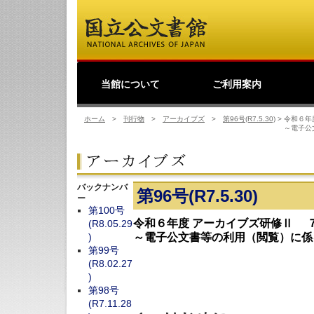
当館について
ご利用案内
館長挨拶
事業理念
公文書館概要
業務・活動
歴史公文書等の移管か
館主催見学会
調査・研究
研修・全国公文書館会
国際交流
利用規則
閲覧室ご利用案内
写しの交付等のご案内
貸出しその他のご案内
取材のご案内
よくあるご質問
ショップ
友の会
デ
日
ら利用まで
議
ホーム
>
刊行物
>
アーカイブズ
>
第96号(R7.5.30)
>
令和６年
～電子公
バックナンバ
第96号(R7.5.30)
ー
第100号
令和６年度 アーカイブズ研修Ⅱ 
(R8.05.29
)
～電子公文書等の利用（閲覧）に係
第99号
(R8.02.27
)
第98号
(R7.11.28