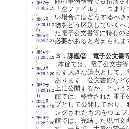
館の事例報告でも指摘さ
第67号
「空ファイル」、つまり
(H30.2.19
)
い場合にはどうするべき
第66号
物をどう区別していくべ
(H29.11.2
0)
た電子公文書等に特有の
第65号
必要があると考えられま
(H29.8.21
)
第64号
３．課題② 電子公文書
(H29.5.19
)
本節では、電子公文書等
第63号
まず大きな論点として、
(H29.2.20
あります。公文書館など
)
第62号
上に公開するか、という
(H28.11.2
館では、移管された電子
1)
第61号
ブとして公開しており、
(H28.8.19
ングされたものをウェブ
)
第60号
館では、完結した現用文
(H28.5.20
す。一方で、大量の電子
)