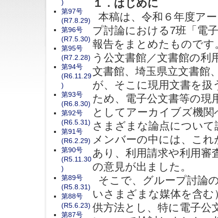
１．はじめに
)
第97号
本稿は、令和６年度アー
(R7.8.29)
プ討論における7班「電
第96号
(R7.5.30)
報告をまとめたものです
第95号
う公文書館／文書館の利
(R7.2.28)
第94号
文書館、埼玉県立文書館
(R6.11.29
が、そこに現用文書を扱
)
第93号
ため、電子公文書等の現
(R6.8.30)
としてアーカイブズ機関
第92号
(R6.5.31)
さまざまな論点について
第91号
メンバーの中には、これ
(R6.2.29)
第90号
あり、利用請求や利用審
(R5.11.30
の意見が出ました。
)
第89号
そこで、グループ討論の
(R5.8.31)
いさまざまな媒体を含む
第88号
(R5.6.23)
供方法とし、特に電子公
第87号