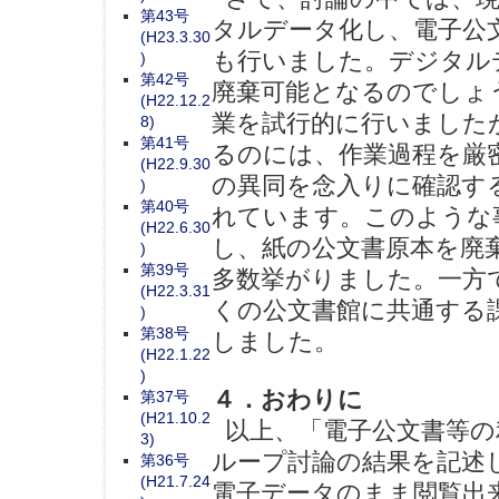
第43号
タルデータ化し、電子公
(H23.3.30
も行いました。デジタル
)
第42号
廃棄可能となるのでしょ
(H22.12.2
業を試行的に行いました
8)
第41号
るのには、作業過程を厳
(H22.9.30
の異同を念入りに確認す
)
第40号
れています。このような
(H22.6.30
し、紙の公文書原本を廃
)
第39号
多数挙がりました。一方
(H22.3.31
くの公文書館に共通する
)
第38号
しました。
(H22.1.22
)
４．おわりに
第37号
(H21.10.2
以上、「電子公文書等の
3)
ループ討論の結果を記述
第36号
(H21.7.24
電子データのまま閲覧出