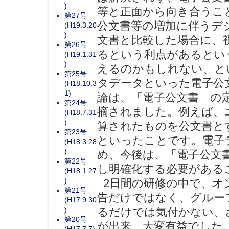
)
等と正面から向き合うこ
第27号
公文書等の増加に伴うデ
(H19.3.20
)
文書と比較した場合に、
第26号
るという利点があるとい
(H19.1.31
)
えるのかもしれない、と
第25号
タデータといった電子公
(H18.10.3
1)
論は、「電子公文書」の
第24号
摘されました。例えば、
(H18.7.31
)
算されたものを公文書と
第23号
といったことです。電子
(H18.3.28
)
め、今後は、「電子公文
第22号
し明確化する必要がある
(H18.1.27
)
2日間の研修の中で、オ
第21号
告だけではなく、グルー
(H17.9.30
)
るだけでは気付かない、
第20号
が出来、大変有益でした