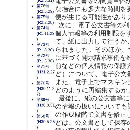
電子公文書等の閲覧自体
(R2.8.31)
第76号
な場合にも多大な時間を
(R2.5.29)
便が生じる可能性があり
第75号
(R2.2.28)
次に、電子公文書等の利
第74号
個人情報等の利用制限を
(R1.11.29
)
て、紙に出力して行うか
第73号
られました。そのほか、
(R1.8.30)
第72号
に基づく開示請求事例を
(R1.5.30)
前などの個人情報の保護
第71号
(H31.2.27
ど）について、電子公文
)
また、電子上でマスキン
第70号
(H30.11.2
どのように再編集するか
7)
最後に、紙の公文書等に
第69号
(H30.8.31
の情報の扱いについても
)
の作成段階で文書を修正
第68号
どは、公文書として保存
(H30.5.25
)