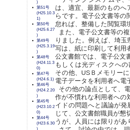
)
は、適宜、最新のものへ
第51号
(H25.10.3
らです。電子公文書等の
1)
怠れば、整備した閲覧環
第50号
(H25.6.27
また、電子公文書等の複
)
りました。例えば、埼玉
第49号
(H25.3.19
写は、紙に印刷して利用
)
公文書館では、電子公文
第48号
(H24.11.3
もしくは光ディスクへの
0)
その他、USＢメモリー
第47号
(H24.6.1)
電子データを利用者へ電
第46号
その他の論点として、電
(H24.2.20
)
作が不慣れな利用者への
第45号
イドの問題へと議論が発
(H23.10.2
0)
じて、公文書館職員が懇
第44号
うが、人員には限りがあ
(H23.6.30
さて、討論の中では、現
)