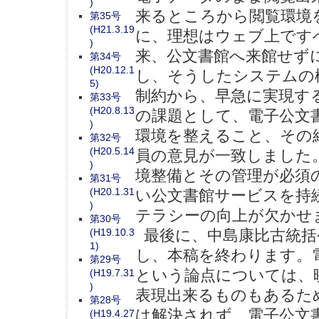
)
来るところから閲覧環境
第35号
(H21.3.19
に、理想はウェブ上です
)
来、公文書館へ来館せず
第34号
(H20.12.1
し、そうしたシステムの
5)
制約から、早急に実現す
第33号
(H20.8.13
の課題として、電子公文
)
環境を整えること、その
第32号
(H20.5.14
員の意見が一致しました
)
境整備とその管理が必須
第31号
(H20.1.31
い公文書館サービスを持
)
テラシーの向上が欠かせ
第30号
(H19.10.3
最後に、中島康比古統括
1)
し、本稿を終わります。
第29号
という論点については、
(H19.7.31
)
表現出来るものもあるた
第28号
は解決されず、電子公文
(H19.4.27