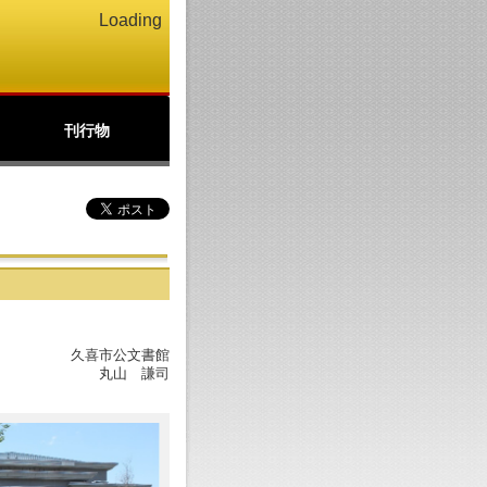
Loading
刊行物
公文書館ニュース
アーカイブズ
北の丸
パンフレット(PDF)
久喜市公文書館
丸山 謙司