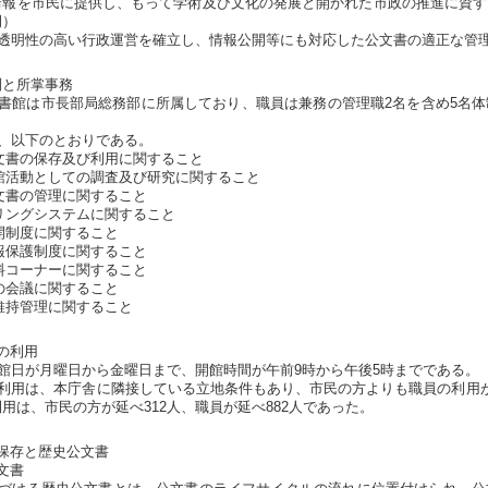
情報を市民に提供し、もって学術及び文化の発展と開かれた市政の推進に資す
例）
透明性の高い行政運営を確立し、情報公開等にも対応した公文書の適正な管
制と所掌事務
書館は市長部局総務部に所属しており、職員は兼務の管理職2名を含め5名体
。
、以下のとおりである。
書の保存及び利用に関すること
活動としての調査及び研究に関すること
書の管理に関すること
ングシステムに関すること
制度に関すること
保護制度に関すること
コーナーに関すること
会議に関すること
持管理に関すること
の利用
館日が月曜日から金曜日まで、開館時間が午前9時から午後5時までである。
利用は、本庁舎に隣接している立地条件もあり、市民の方よりも職員の利用が
用は、市民の方が延べ312人、職員が延べ882人であった。
保存と歴史公文書
文書