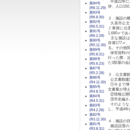
平成22年に
第94号
併、人口15
(R6.11.29)
第93号
(R6.8.30)
２．施設の
第92号
久喜市公文
(R6.5.31)
ぐ東側に位
第91号
1,680㎡で
(R6.2.29)
主な施設は、
第90号
存庫177㎡
(R5.11.30)
る。その他閲
第89号
保管資料の
(R5.8.31)
行った際、
第88号
た3部屋の
(R5.6.23)
第87号
(R5.2.28)
３．公文書
第86号
公文書館建
(R4.11.30)
①今まで簿
第85号
文書量が増
(R4.8.31)
②情報公開
第84号
③市史編さ
(R4.5.31)
そのような
第83号
し、平成4
(R4.2.28)
第82号
(R3.11.30)
４．施設の
第81号
施設設置の
(R3.8.31)