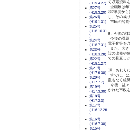
て収蔵資料
(H19.4.27)
企画展は年
第27号
和2年度から
(H19.3.20)
し、その成
第26号
市民の閲覧や
(H19.1.31)
第25号
(H18.10.31
9．今後の課
)
今後の課題
第24号
電子化等を
(H18.7.31)
また、大き
第23号
設の改修や
(H18.3.28)
ての見直し
第22号
(H18.1.27)
第21号
10．おわり
(H17.9.30)
すでに、公
第20号
乱もなく組
(H17.7.7)
今後、益々
第19号
かれた市政
(H17.3.30)
第18号
(H17.3.3)
第17号
(H16.12.28
)
第16号
(H16.7.30)
第15号