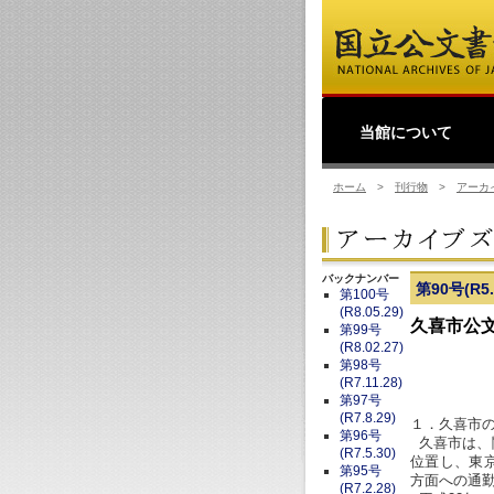
当館について
館長挨拶
事業理念
公文書館概要
業務・活動
ホーム
>
刊行物
>
アーカ
バックナンバー
第90号(R5.
第100号
(R8.05.29)
久喜市公
第99号
(R8.02.27)
第98号
(R7.11.28)
第97号
(R7.8.29)
１．久喜市
第96号
久喜市は、
(R7.5.30)
位置し、東
第95号
方面への通
(R7.2.28)