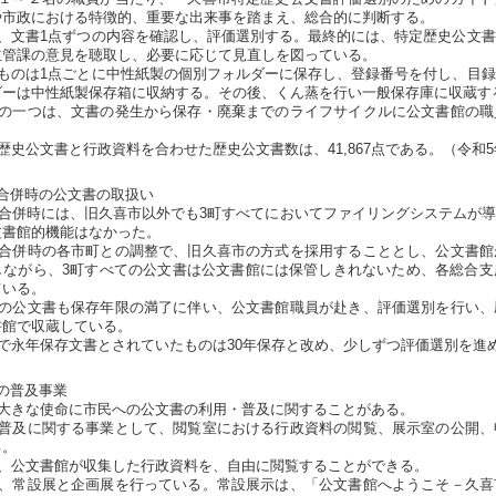
や市政における特徴的、重要な出来事を踏まえ、総合的に判断する。
、文書1点ずつの内容を確認し、評価選別する。最終的には、特定歴史公文書
主管課の意見を聴取し、必要に応じて見直しを図っている。
ものは1点ごとに中性紙製の個別フォルダーに保存し、登録番号を付し、目録
ダーは中性紙製保存箱に収納する。その後、くん蒸を行い一般保存庫に収蔵す
の一つは、文書の発生から保存・廃棄までのライフサイクルに公文書館の職
史公文書と行政資料を合わせた歴史公文書数は、41,867点である。（令和5
合併時の公文書の取扱い
の合併時には、旧久喜市以外でも3町すべてにおいてファイリングシステムが
文書館的機能はなかった。
合併時の各市町との調整で、旧久喜市の方式を採用することとし、公文書館
しながら、3町すべての公文書は公文書館には保管しきれないため、各総合支
ている。
の公文書も保存年限の満了に伴い、公文書館職員が赴き、評価選別を行い、
書館で収蔵している。
で永年保存文書とされていたものは30年保存と改め、少しずつ評価選別を進
の普及事業
大きな使命に市民への公文書の利用・普及に関することがある。
普及に関する事業として、閲覧室における行政資料の閲覧、展示室の公開、
る。
、公文書館が収集した行政資料を、自由に閲覧することができる。
、常設展と企画展を行っている。常設展示は、「公文書館へようこそ－久喜