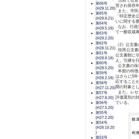
当館で位置
第66号
管され保存
(H29.11.20)
また、市民
第65号
「特定歴史
(H29.8.21)
いに関する
第64号
なお、行政
(H29.5.19)
て一般収蔵
第63号
(H29.2.20)
第62号
（2）公文書
(H28.11.21)
現用公文書
第61号
公文書館に
(H28.8.19)
え、引継を
第60号
公文書の保存
(H28.5.20)
本館の特徴的
第59号
はさらに5
(H28.2.19)
応すること
第58号
開の対象と
(H27.11.20)
また、レセ
第57号
評価選別の
(H27.8.20)
ている。
第56号
(H27.5.20)
第55号
(H27.2.20)
第54号
(H26.10.20
)
第53号