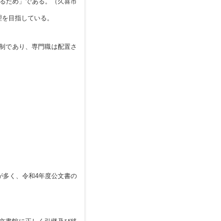
るため」である。（久喜市
理を目指している。
制であり、専門職は配置さ
多く、令和4年度公文書の