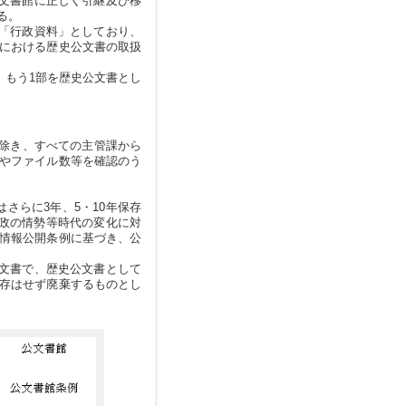
文書館に正しく引継及び移
る。
「行政資料」としており、
における歴史公文書の取扱
、もう1部を歴史公文書とし
除き、すべての主管課から
やファイル数等を確認のう
さらに3年、5・10年保存
政の情勢等時代の変化に対
情報公開条例に基づき、公
文書で、歴史公文書として
存はせず廃棄するものとし