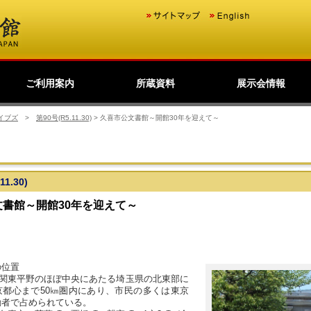
ご利用案内
所蔵資料
展示会情報
歴史公文書等の移管か
館主催見学会
調査・研究
研修・全国公文書館会
国際交流
利用規則
閲覧室ご利用案内
写しの交付等のご案内
貸出しその他のご案内
取材のご案内
よくあるご質問
ショップ
友の会
デジタルアーカイブ
日本のあゆみ
展示会情報
過去の展示会
ら利用まで
議
イブズ
>
第90号(R5.11.30)
>
久喜市公文書館～開館30年を迎えて～
11.30)
文書館～開館30年を迎えて～
の位置
関東平野のほぼ中央にあたる埼玉県の北東部に
京都心まで50㎞圏内にあり、市民の多くは東京
勤者で占められている。