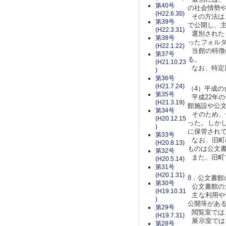
第40号
の社会情勢
(H22.6.30)
その方法は
第39号
で公開し、
(H22.3.31)
選別された
第38号
ったフォル
(H22.1.22)
当館の特徴
第37号
る。
(H21.10.23
なお、特定歴
)
第36号
(H21.7.24)
（4）平成の
第35号
平成22年
(H21.3.19)
館施設や公
第34号
そのため、
(H20.12.15
った。しか
)
に保管され
第33号
なお、旧町
(H20.8.13)
ものは公文
第32号
また、旧町
(H20.5.14)
第31号
(H20.1.31)
8．公文書館
第30号
公文書館の
(H19.10.31
主な利用や
)
公開等があ
第29号
閲覧室では
(H19.7.31)
展示室では
第28号