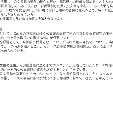
を活用し、公文書館の業務の紹介を行い、館活動への理解を深めることをねら
1回実施している。現在は、評価選別した歴史公文書を中心に、その成果を発
は、平成22年に合併した1市3町における昭和の合併に焦点を当て、毎年1地
り立ちを振り返っている。
展示等を見た者は年間約300人余りである。
題
として、収蔵庫の狭隘化に伴う公文書の保存年限の見直しや保存資料の電子
含め、公文書の取扱いに関する検討が必要である。
な課題として、全国的に問題となっている公共建築物の老朽化について、当館
建てかえの時期を迎えることから、「久喜市公共施設個別施設計画」に基づき
が求められている。
に
文書の発生から評価選別に至るまでのシステムが定着していたため、13年前
織的、体系的な公文書館の運営を継続することができている。
公文書館の重要性が求められていく中、公文書館職員として、常にスキルア
を目指し、市民の要請に的確に対応できる館活動に努めていきたいと考えてい