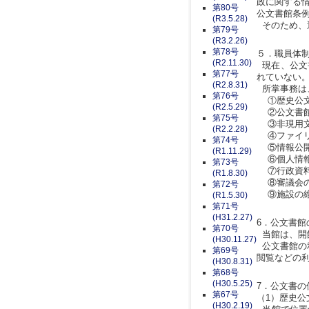
政に関する
第80号
公文書館条
(R3.5.28)
そのため、
第79号
(R3.2.26)
第78号
５．職員体
(R2.11.30)
現在、公文
第77号
れていない
(R2.8.31)
所掌事務は
第76号
①歴史公文
(R2.5.29)
②公文書館
第75号
③非現用文
(R2.2.28)
④ファイリ
第74号
⑤情報公開
(R1.11.29)
⑥個人情報
第73号
⑦行政資料
(R1.8.30)
⑧審議会の
第72号
⑨施設の維
(R1.5.30)
第71号
(H31.2.27)
6．公文書館
第70号
当館は、開
(H30.11.27)
公文書館の
第69号
閲覧などの利
(H30.8.31)
第68号
(H30.5.25)
7．公文書の
第67号
（1）歴史公
(H30.2.19)