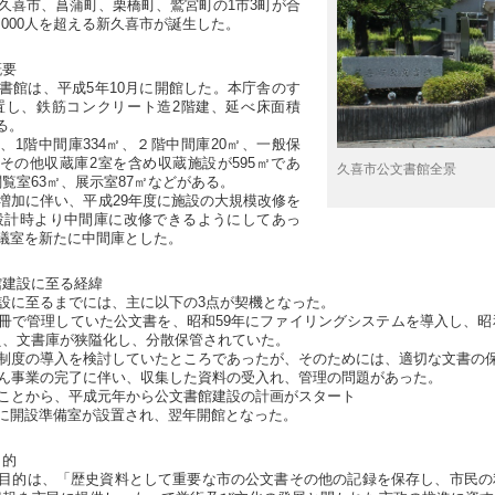
久喜市、菖蒲町、栗橋町、鷲宮町の1市3町が合
0,000人を超える新久喜市が誕生した。
概要
書館は、平成5年10月に開館した。本庁舎のす
置し、鉄筋コンクリート造2階建、延べ床面積
ある。
1階中間庫334㎡、２階中間庫20㎡、一般保
、その他収蔵庫2室を含め収蔵施設が595㎡であ
久喜市公文書館全景
覧室63㎡、展示室87㎡などがある。
増加に伴い、平成29年度に施設の大規模改修を
設計時より中間庫に改修できるようにしてあっ
会議室を新たに中間庫とした。
館建設に至る経緯
設に至るまでには、主に以下の3点が契機となった。
冊で管理していた公文書を、昭和59年にファイリングシステムを導入し、昭
え、文書庫が狭隘化し、分散保管されていた。
制度の導入を検討していたところであったが、そのためには、適切な文書の
ん事業の完了に伴い、収集した資料の受入れ、管理の問題があった。
ことから、平成元年から公文書館建設の計画がスタート
年に開設準備室が設置され、翌年開館となった。
目的
目的は、「歴史資料として重要な市の公文書その他の記録を保存し、市民の