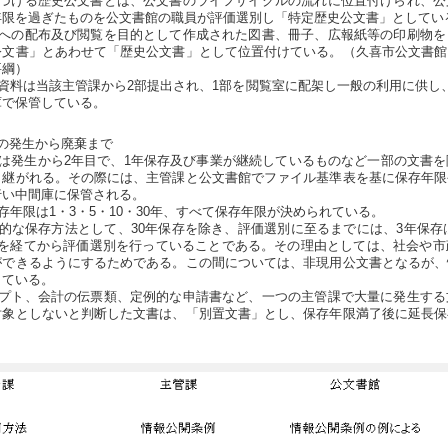
づける歴史公文書とは、公文書のライフサイクルの流れに位置付けられ、公
年限を過ぎたものを公文書館の職員が評価選別し「特定歴史公文書」としてい
への配布及び閲覧を目的として作成された図書、冊子、広報紙等の印刷物を
公文書」とあわせて「歴史公文書」として位置付けている。（久喜市公文書館
要綱）
資料は当該主管課から2部提出され、1部を閲覧室に配架し一般の利用に供し
庫で保管している。
の発生から廃棄まで
は発生から2年目で、1年保存及び事業が継続しているものなど一部の文書を
引継がれる。その際には、主管課と公文書館でファイル基準表を基に保存年限
行い中間庫に保管される。
年限は1・3・5・10・30年、すべて保存年限が決められている。
な保存方法として、30年保存を除き、評価選別に至るまでには、3年保存は
年を経てから評価選別を行っていることである。その理由としては、社会や市
ができるようにするためである。この間については、非現用公文書となるが、
している。
プト、会計の伝票類、定例的な申請書など、一つの主管課で大量に発生する
対象としないと判断した文書は、「別置文書」とし、保存年限満了後に延長保