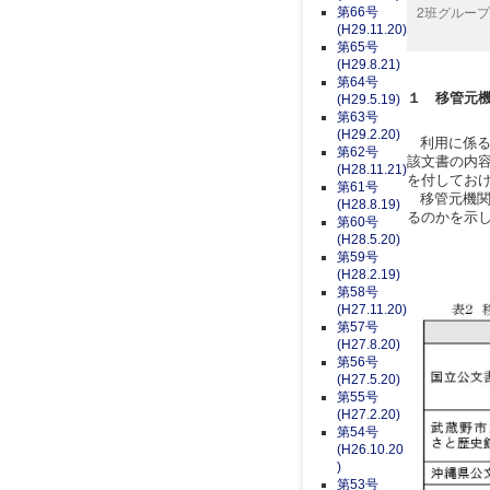
2班グルー
第66号
(H29.11.20)
第65号
(H29.8.21)
第64号
１ 移管元
(H29.5.19)
第63号
(H29.2.20)
利用に係る
第62号
該文書の内
(H28.11.21)
を付してお
第61号
移管元機関
(H28.8.19)
るのかを示
第60号
(H28.5.20)
第59号
(H28.2.19)
第58号
(H27.11.20)
第57号
(H27.8.20)
第56号
(H27.5.20)
第55号
(H27.2.20)
第54号
(H26.10.20
)
第53号