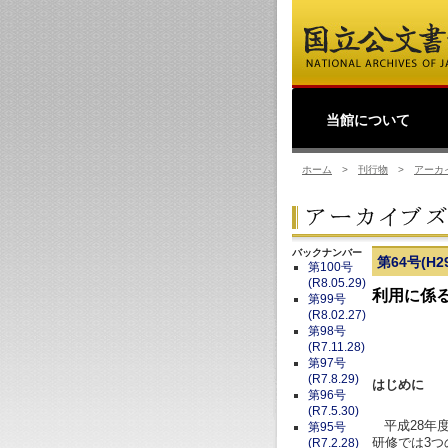
当館について
館長挨拶
事業理念
公文書館概要
業務・活動
ホーム
>
刊行物
>
アーカ
バックナンバー
第64号(H29
第100号
(R8.05.29)
利用に係
第99号
(R8.02.27)
第98号
(R7.11.28)
第97号
(R7.8.29)
はじめに
第96号
(R7.5.30)
平成28年
第95号
研修では3
(R7.2.28)