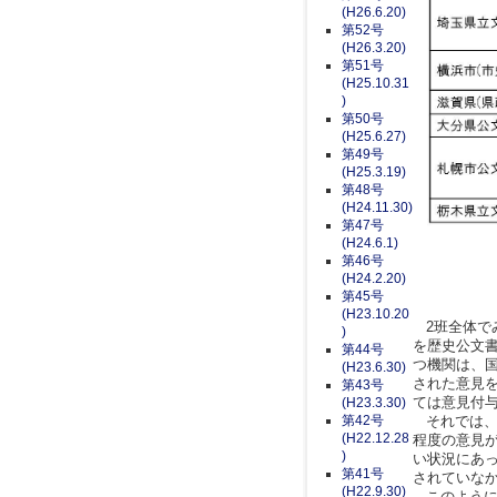
(H26.6.20)
第52号
(H26.3.20)
第51号
(H25.10.31
)
第50号
(H25.6.27)
第49号
(H25.3.19)
第48号
(H24.11.30)
第47号
(H24.6.1)
第46号
(H24.2.20)
第45号
(H23.10.20
2班全体で
)
を歴史公文
第44号
つ機関は、
(H23.6.30)
された意見
第43号
ては意見付
(H23.3.30)
第42号
それでは、
(H22.12.28
程度の意見
)
い状況にあ
第41号
されていな
(H22.9.30)
このように