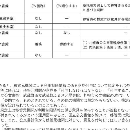
みると、移管元機関による利用制限情報に係る意見付与について規定をもつ
書等に限れば、移管元機関が意見を「付与しなければならない」「付与するこ
国立公文書館、武蔵野市立武蔵野ふるさと歴史館、札幌市公文書館の3館で、
を「参酌する」ものとされている。その他の機関では規定をもたないが、横浜
与欄が設けられているとのことであった。
規定上は移管元機関が利用制限情報に係る意見を付与することが義務となっ
が付されてくるかという運用面をみると、国立公文書館を除けば、移管元は意
った。また、公文書館側から移管元機関に対して、意見を付与してほしい旨を
かった。
、利用制限情報について移管元が意見を付与することとなっている場合でも