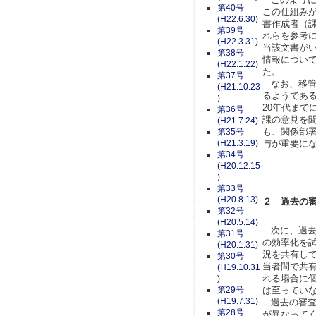
第40号
この仕組み
(H22.6.30)
書作成者（
第39号
れらを参考
(H22.3.31)
当該文書が
第38号
情報につい
(H22.1.22)
た。
第37号
なお、移管
(H21.10.23
るようであ
)
20年代ま
第36号
課の意見を聞
(H21.7.24)
も、関係部
第35号
(H21.3.19)
与が重要に
第34号
(H20.12.15
)
第33号
(H20.8.13)
２ 過去の
第32号
(H20.5.14)
次に、過去
第31号
の効率化を
(H20.1.31)
況を共有し
第30号
当者間で共
(H19.10.31
れる場合に
)
第29号
は至ってい
(H19.7.31)
過去の審査
第28号
が異なって