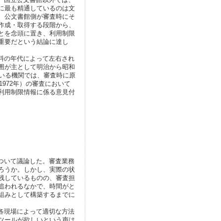
に最も精通しているのは文
、公文書館側が審査時にそ
作成・取得する段階から、
とを念頭に置き、利用制限
重要だという結論に達し
料の年代によって左右され
囲が主として明治から昭和
いる機関では、審査時に原
972年）の審査において
利用制限情報に係る意見付
ついて議論した。審査業務
ろうか。しかし、実際の状
残しているものの、審査担
追われるなかで、時間がと
組みとして構築するまでに
各現場によって適切な方法
ツールが欲しいという声は