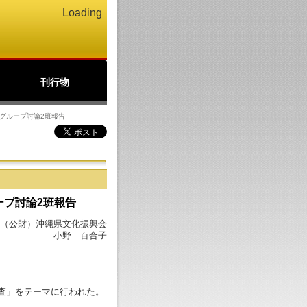
Loading
刊行物
公文書館ニュース
アーカイブズ
北の丸
パンフレット(PDF)
グループ討論2班報告
ープ討論2班報告
（公財）沖縄県文化振興会
小野 百合子
査」をテーマに行われた。