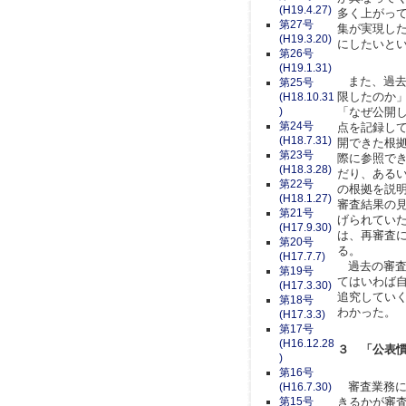
(H19.4.27)
多く上がっ
第27号
集が実現し
(H19.3.20)
にしたいと
第26号
(H19.1.31)
また、過去
第25号
限したのか
(H18.10.31
)
「なぜ公開
第24号
点を記録し
(H18.7.31)
開できた根
第23号
際に参照で
(H18.3.28)
だり、ある
第22号
の根拠を説
(H18.1.27)
審査結果の
第21号
げられてい
(H17.9.30)
は、再審査
第20号
る。
(H17.7.7)
過去の審査
第19号
てはいわば
(H17.3.30)
追究してい
第18号
わかった。
(H17.3.3)
第17号
(H16.12.28
３ 「公表
)
第16号
審査業務に
(H16.7.30)
第15号
きるかが審