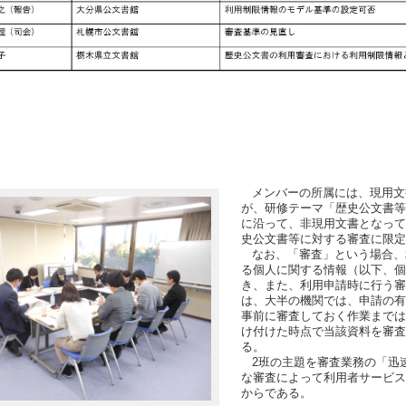
メンバーの所属には、現用文
が、研修テーマ「歴史公文書等
に沿って、非現用文書となって
史公文書等に対する審査に限定
なお、「審査」という場合、
る個人に関する情報（以下、個
き、また、利用申請時に行う審
は、大半の機関では、申請の有
事前に審査しておく作業までは
け付けた時点で当該資料を審査
る。
2班の主題を審査業務の「迅
な審査によって利用者サービス
からである。