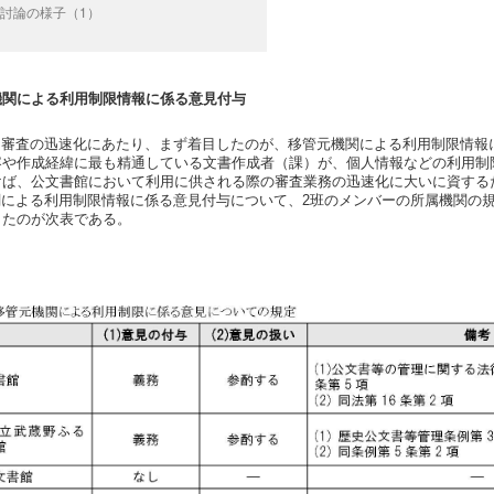
プ討論の様子（1）
機関による利用制限情報に係る意見付与
審査の迅速化にあたり、まず着目したのが、移管元機関による利用制限情報
容や作成経緯に最も精通している文書作成者（課）が、個人情報などの利用制
けば、公文書館において利用に供される際の審査業務の迅速化に大いに資する
による利用制限情報に係る意見付与について、2班のメンバーの所属機関の
したのが次表である。