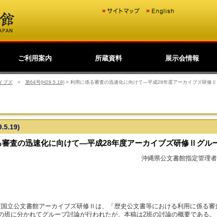
ご利用案内
所蔵資料
展示会情報
歴史公文書等の移管か
館主催見学会
調査・研究
研修・全国公文書館会
国際交流
利用規則
閲覧室ご利用案内
写しの交付等のご案内
貸出しその他のご案内
取材のご案内
よくあるご質問
ショップ
友の会
デジタルアーカイブ
日本のあゆみ
展示会情報
過去の展示会
ら利用まで
議
イブズ
>
第64号(H29.5.19)
>
利用に係る審査の迅速化に向けて―平成28年度アーカイブズ研修Ⅱ
.5.19)
る審査の迅速化に向けて―平成28年度アーカイブズ研修Ⅱグル
沖縄県公文書館指定管理者
度国立公文書館アーカイブズ研修Ⅱは、「歴史公文書等における利用に係る審
つの班に分かれてグループ討論が行われたが、本稿は2班の討論の概要である。