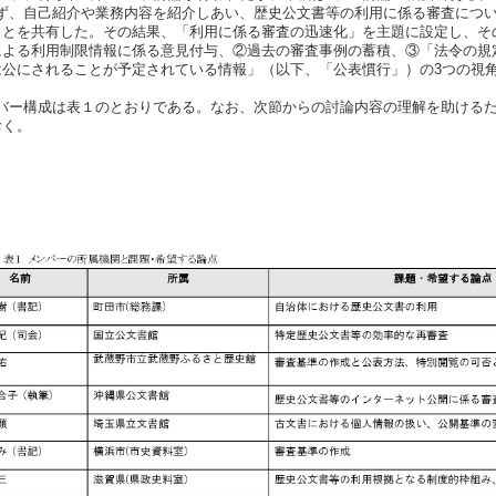
ず、自己紹介や業務内容を紹介しあい、歴史公文書等の利用に係る審査につ
ことを共有した。その結果、「利用に係る審査の迅速化」を主題に設定し、そ
による利用制限情報に係る意見付与、②過去の審査事例の蓄積、③「法令の規
は公にされることが予定されている情報」（以下、「公表慣行」）の3つの視
バー構成は表１のとおりである。なお、次節からの討論内容の理解を助ける
おく。