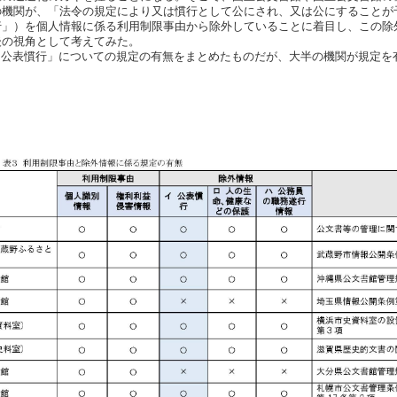
の機関が、「法令の規定により又は慣行として公にされ、又は公にすることが
行」）を個人情報に係る利用制限事由から除外していることに着目し、この除
後の視角として考えてみた。
公表慣行」についての規定の有無をまとめたものだが、大半の機関が規定を