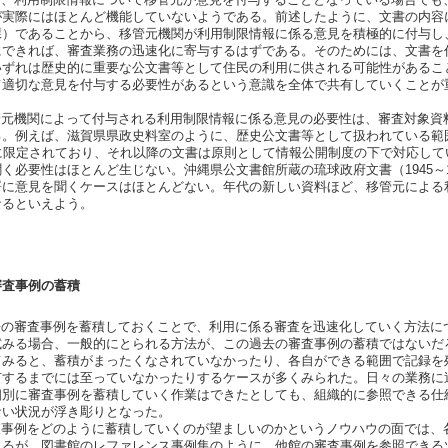
が実際にはほとんど機能していないようである。前述したように、文書の内容
課）であることから、移管元機関が利用制限情報に係る意見を積極的に付与し
にできれば、審査業務の迅速化に寄与するはずである。そのためには、文書を
いずれは歴史的に重要な公文書等として住民の利用に供される可能性があるこ
て適切な意見を付与する必要性があるという意識を全体で共有していくことが
元機関によって付与される利用制限情報に係る意見の必要性は、審査対象資
る。例えば、滋賀県県政史料室のように、歴史公文書等として扱われている範
でに限定されており、それ以降の文書は原則として情報公開制度の下で対応して
く必要性はほとんど生じない。沖縄県公文書館所蔵の琉球政府文書（1945～1
署に意見を聞くケースはほとんどない。年代の新しい資料ほど、移管元による
なるといえよう。
審査事例の蓄積
の審査事例を蓄積しておくことで、利用に係る審査を迅速化していく方法に
試みる場合、一般的にとられる方法が、この過去の審査事例の蓄積ではないだ
てみると、蓄積がまったくなされていなかったり、各自ができる範囲で記録を
有するまでには至っていなかったりするケースが多くみられた。日々の業務に
個別に審査事例を蓄積していく作業はできたとしても、組織的に参照できる仕
ない状況が浮き彫りとなった。
事例をどのように蓄積していくのが望ましいのかというノウハウの面では、
くるが、図書館のレファレンス事例集のように、他館の審査事例を参照できる