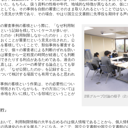
ていた。もちろん、扱う資料の性格や年代、地域的な特徴が異なるため、仮に
たとしても、その事例を自館の審査にそのまま取り入れるということではない
いう意見が大勢であり、その場合、やはり国立公文書館に先導役を期待する声
の審査事例の蓄積という際に、「なぜ利用制
」という記録を残していくケースが多いが、
したのか（利用制限しなかったのか）」という
ておくことが重要だという意見が出された。公
拠を蓄積していくことで、類似事例を審査する
きたり、個々の審査者による判断のずれを防い
いは審査から一定程度の時間が経過しても判断
明できたりする利点があるためである。過去の
見直しは、メンバーの希望する論点としても挙
たが、「なぜ公開したのか」を記録すること
について検討する場面でも有用であると思われ
事例の蓄積という作業は、その必要性につい
自明視されていながらも、その方法については
く余地を大いに残している領域だということが
2班グループ討論の様子（2
慣行」
おいて、利用制限情報の大半を占めるのは個人情報であることから、個人情
査の迅速化のカギを握ることになる。そこで、国立公文書館や国立公文書館の