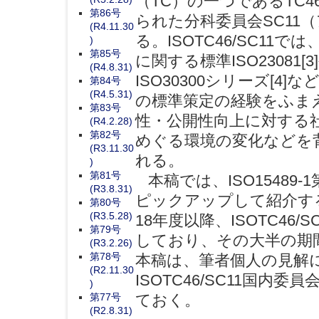
（TC）の一つであるTC
第86号
られた分科委員会SC11
(R4.11.30
る。ISOTC46/SC1
)
第85号
に関する標準ISO2308
(R4.8.31)
ISO30300シリーズ[
第84号
(R4.5.31)
の標準策定の経験をふま
第83号
性・公開性向上に対する
(R4.2.28)
第82号
めぐる環境の変化などを
(R3.11.30
れる。
)
第81号
本稿では、ISO1548
(R3.8.31)
ピックアップして紹介する
第80号
(R3.5.28)
18年度以降、ISOTC4
第79号
しており、その大半の期
(R3.2.26)
第78号
本稿は、筆者個人の見解
(R2.11.30
ISOTC46/SC11国
)
第77号
ておく。
(R2.8.31)