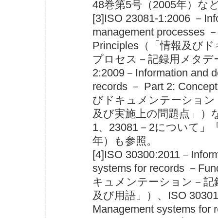
48巻第5号（2005年）
[3]ISO 23081-1:2006 －In
management processes － M
Principles（「情
プロセス－記録用メタデータ
2:2009－Information and d
records － Part 2: Conce
びドキュメンテーション
及び実施上の問題点」）な
1、23081－2について
年）も参照。
[4]ISO 30300:2011－Infor
systems for records －
キュメンテーション－記
及び用語」）、ISO 30301:201
Management systems f