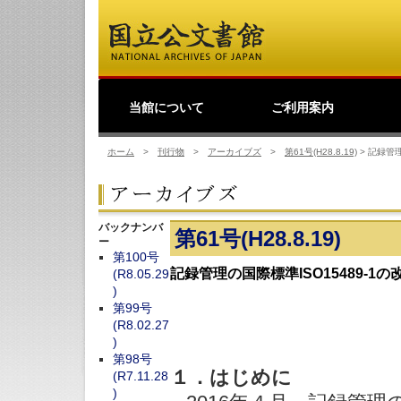
当館について
ご利用案内
館長挨拶
事業理念
公文書館概要
業務・活動
歴史公文書等の移管か
館主催見学会
調査・研究
研修・全国公文書館会
国際交流
利用規則
閲覧室ご利用案内
写しの交付等のご案内
貸出しその他のご案内
取材のご案内
よくあるご質問
ショップ
友の会
デ
日
ら利用まで
議
ホーム
>
刊行物
>
アーカイブズ
>
第61号(H28.8.19)
>
記録管理
バックナンバ
第61号(H28.8.19)
ー
第100号
記録管理の国際標準ISO15489-1
(R8.05.29
)
第99号
(R8.02.27
)
第98号
１．はじめに
(R7.11.28
)