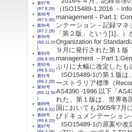
2016年４月、記録管理の国
第97号
（ISO15489-1:2016 －Info
(R7.8.29)
第96号
management－Part 1: C
(R7.5.30)
ンテーション－記録マネ
第95号
(R7.2.28)
「第２版」という[1]。）が、国
第94号
Organization for St
(R6.11.29
)
９月に発行された第１版（Informa
第93号
management －Part 
(R6.8.30)
第92号
ぶりに大幅に改定したも
(R6.5.31)
ISO15489-1の第１
第91号
(R6.2.29)
ーストラリア標準（Records man
第90号
AS4390 -1996.以
(R5.11.30
)
れた。第１版は、世界各
第89号
国においても2005年7月にJI
(R5.8.31)
びドキュメンテーション―
第88号
(R5.6.23)
ISO15489-1の原案
第87号
(R5.2.28)