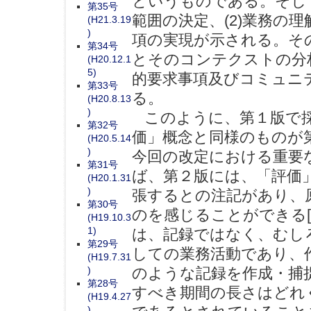
というものである。そして
第35号
範囲の決定、(2)業務の理
(H21.3.19
)
項の実現が示される。そ
第34号
とそのコンテクストの分
(H20.12.1
5)
的要求事項及びコミュニ
第33号
る。
(H20.8.13
)
このように、第１版で採用
第32号
価」概念と同様のものが
(H20.5.14
)
今回の改定における重要
第31号
ば、第２版には、「評価」（
(H20.1.31
)
張するとの注記があり、
第30号
のを感じることができる[
(H19.10.3
1)
は、記録ではなく、むし
第29号
しての業務活動であり、
(H19.7.31
)
のような記録を作成・捕
第28号
すべき期間の長さはどれ
(H19.4.27
)