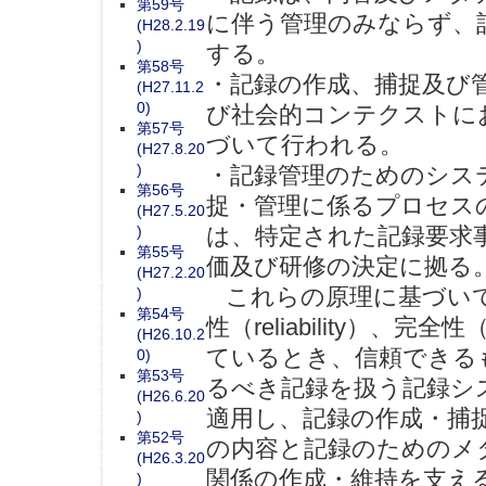
第59号
に伴う管理のみならず、
(H28.2.19
)
する。
第58号
・記録の作成、捕捉及び
(H27.11.2
0)
び社会的コンテクストに
第57号
づいて行われる。
(H27.8.20
)
・記録管理のためのシス
第56号
捉・管理に係るプロセス
(H27.5.20
)
は、特定された記録要求
第55号
価及び研修の決定に拠る
(H27.2.20
これらの原理に基づいて、記
)
第54号
性（reliability）、完全性
(H26.10.2
ているとき、信頼できる
0)
第53号
るべき記録を扱う記録システム
(H26.6.20
適用し、記録の作成・捕
)
第52号
の内容と記録のためのメタデータ
(H26.3.20
関係の作成・維持を支え
)