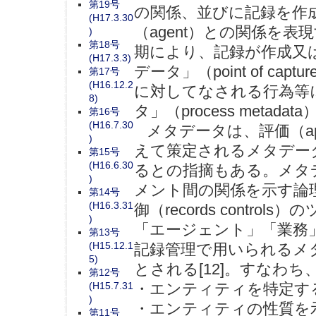
第19号
の関係、並びに記録を作
(H17.3.30
（agent）との関係を
)
第18号
期により、記録が作成又
(H17.3.3)
データ」（point of ca
第17号
(H16.12.2
に対してなされる行為等
8)
タ」（process metad
第16号
(H16.7.30
メタデータは、評価（app
)
えて策定されるメタデー
第15号
(H16.6.30
るとの指摘もある。メタ
)
メント間の関係を示す論
第14号
(H16.3.31
御（records contr
)
「エージェント」「業務」
第13号
(H15.12.1
記録管理で用いられるメ
5)
とされる[12]。すなわち
第12号
(H15.7.31
・エンティティを特定する「
)
・エンティティの性質を示す「
第11号