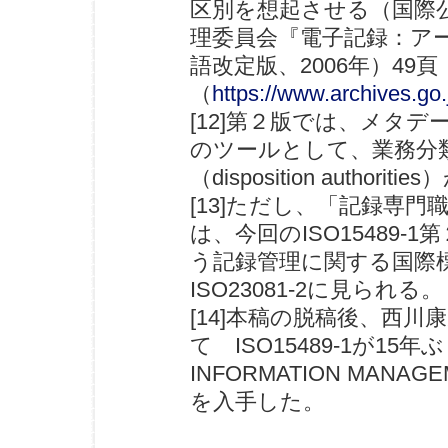
区別を想起させる（国際
理委員会『電子記録：ア
語改定版、2006年）49頁
（
https://www.archives
[12]第２版では、メタ
のツールとして、業務分
（disposition author
[13]ただし、「記録専門職」（r
は、今回のISO15489-1
う記録管理に関する国際標
ISO23081-2に見られる。
[14]本稿の脱稿後、西
て ISO15489-1が15
INFORMATION MANAG
を入手した。