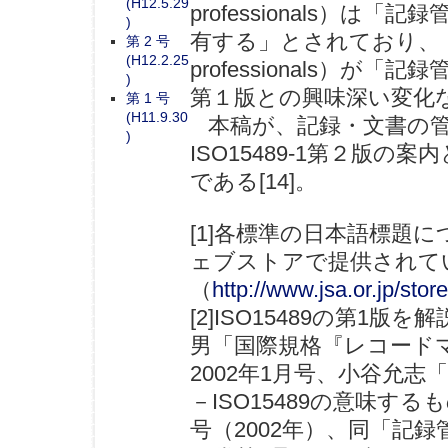
(H12.5.29
professionals）
)
有する」とされており、「記録
第 2 号
(H12.2.25
professionals）
)
第１版との興味深い変化な
第 1 号
(H11.9.30
本稿が、記録・文書の管
)
ISO15489-1第２版
である[14]。
[1]各標準の日本語標題
ェブストアで提供されて
（
http://www.jsa.or.jp/stor
[2]ISO15489の第
男「国際規格『レコード
2002年1月号、小谷允
－ISO15489の意味す
号（2002年）、同「記録