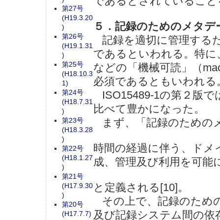
であるとされていること
第27号
(H19.3.20
５．記録のためのメタデータ（me
)
第26号
記録を適切に管理するた
(H19.1.31
であるといわれる。特に
)
第25号
などの「機械可読」（mach
(H18.10.3
必須であるともいわれる
1)
第24号
ISO15489-1の第
(H18.7.31
比べて豊かになった。
)
第23号
まず、「記録のための
(H18.3.28
)
時間の経過に伴う、ドメ
第22号
(H18.1.27
成、管理及び利用を可能
)
第21号
と定義される[10]。
(H17.9.30
)
その上で、記録のための
第20号
及び記録システム間の依
(H17.7.7)