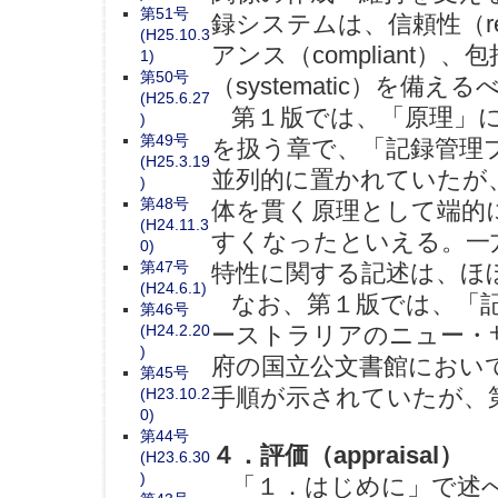
第51号
録システムは、信頼性（rel
(H25.10.3
アンス（compliant）、包
1)
第50号
（systematic）を備
(H25.6.27
第１版では、「原理」に
)
第49号
を扱う章で、「記録管理
(H25.3.19
並列的に置かれていたが
)
第48号
体を貫く原理として端的
(H24.11.3
すくなったといえる。一
0)
第47号
特性に関する記述は、ほぼ
(H24.6.1)
なお、第１版では、「記
第46号
(H24.2.20
ーストラリアのニュー・
)
府の国立公文書館において
第45号
手順が示されていたが、第
(H23.10.2
0)
第44号
４．評価（appraisal）
(H23.6.30
)
「１．はじめに」で述べたと