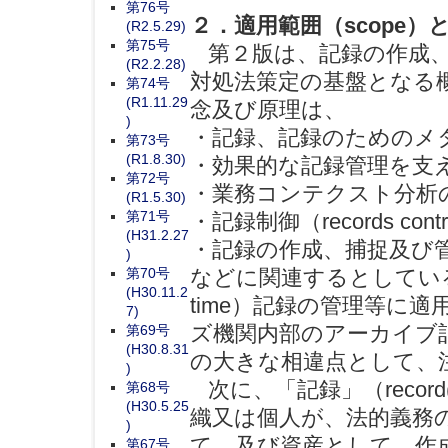
第76号
２．適用範囲（scope
(R2.5.29)
第75号
第２版は、記録の作成、捕
(R2.2.28)
対処法策定の基盤となる
第74号
(R1.11.29
念及び原理は、
)
・記録、記録のためのメ
第73号
(R1.8.30)
・効果的な記録管理を支
第72号
・業務コンテクスト分析
(R1.5.30)
第71号
・記録制御（records contr
(H31.2.27
・記録の作成、捕捉及び
)
第70号
などに関連するとしている
(H30.11.2
time）記録の管理等に
7)
ズ機関内部のアーカイブ
第69号
(H30.8.31
の大きな相違点として、
)
次に、「記録」（recor
第68号
(H30.5.25
織又は個人が、法的義務
)
て、及び資産として
、作
第67号