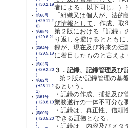
(H30.2.19
者による。以下同じ。）
)
「組織又は個人が、法的
第66号
(H29.11.2
び情報として
、作成、取
0)
第２版における「記録」
第65号
(H29.8.21
り返しを避けるとともに
)
録が、現在及び将来の活
第64号
(H29.5.19
に着目したものと言えよう
)
第63号
３．記録、記録管理及び
(H29.2.20
)
第２版が記録管理の基盤
第62号
るという。
(H28.11.2
1)
・記録の作成、捕捉及び
第61号
業務遂行の一体不可分な
(H28.8.19
)
・記録は、真正性、信頼
第60号
できる証拠となる。
(H28.5.20
)
・記録は、内容及びメタ