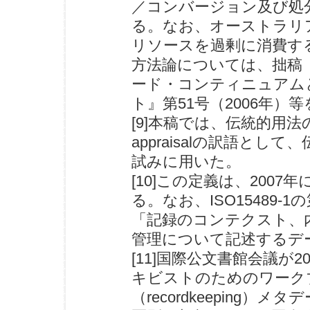
／コンバージョン及び処分（
る。なお、オーストラリア
リソースを過剰に消費する
方法論については、拙稿
ード・コンティニュアムと
ト』第51号（2006年）
[9]本稿では、伝統的用
appraisalの訳語と
試みに用いた。
[10]この定義は、2007
る。なお、ISO15489
「記録のコンテクスト、
管理について記述するデ
[11]国際公文書館会議が
キビストのためのワーク
（recordkeeping