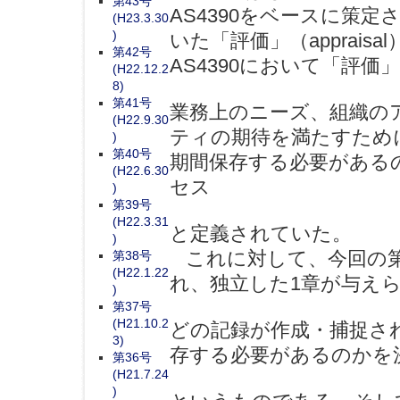
第43号
AS4390をベースに策定
(H23.3.30
)
いた「評価」（apprai
第42号
AS4390において「評価
(H22.12.2
8)
第41号
業務上のニーズ、組織の
(H22.9.30
ティの期待を満たすため
)
第40号
期間保存する必要がある
(H22.6.30
セス
)
第39号
(H22.3.31
と定義されていた。
)
これに対して、今回の第
第38号
(H22.1.22
れ、独立した1章が与え
)
第37号
(H21.10.2
どの記録が作成・捕捉さ
3)
存する必要があるのかを
第36号
(H21.7.24
)