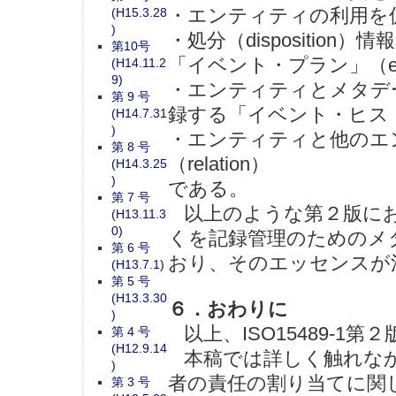
・エンティティの利用を促
(H15.3.28
)
・処分（dispositio
第10号
「イベント・プラン」（even
(H14.11.2
9)
・エンティティとメタデ
第 9 号
録する「イベント・ヒストリー」
(H14.7.31
)
・エンティティと他のエ
第 8 号
（relation）
(H14.3.25
)
である。
第 7 号
以上のような第２版にお
(H13.11.3
0)
くを記録管理のためのメタ
第 6 号
おり、そのエッセンスが
(H13.7.1)
第 5 号
(H13.3.30
６．おわりに
)
以上、ISO15489-1
第 4 号
(H12.9.14
本稿では詳しく触れなか
)
者の責任の割り当てに関して
第 3 号