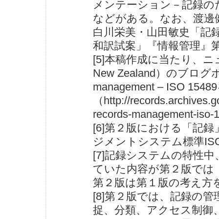
メンテーション－記録の
などがある。なお、渡邊
白川栄美・山田敏史「記録管
和訳試案」『情報管理』第5
[5]本稿作成に当たり、ニュ
New Zealand）のブログポストTh
management – ISO 1
（http://records.archives.go
records-management-iso-
[6]第２版における「記
ジメントシステム標準ISO
[7]記録システムの特性中、
ていた内容が第２版では
第２版は第１版の考え方
[8]第２版では、記録の
捉、分類、アクセス制御