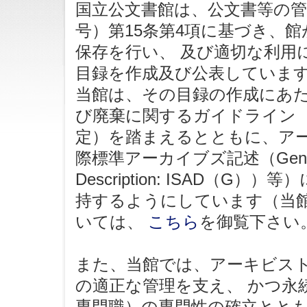
国立公文書館は、公文書等の管
号）第15条第4項に基づき、
保存を行い、 及び適切な利用
目録を作成及び公表していま
当館は、その目録の作成にあ
び廃棄に関するガイドライン 
定）を踏まえるとともに、アー
際標準アーカイブズ記述（General Inte
Description: ISAD（
持するようにしています（当
いては、
こちら
を御覧下さい
また、当館では、アーキビス
の適正な管理を支え、 かつ永
専門職）の専門性の確立とと