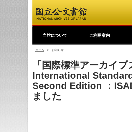
当館について
ご利用案内
館長挨拶
事業理念
公文書館概要
業務・活動
採用情報
国立公文書館紹介映像
ご寄附のお願い
アクセス
歴史公文書等の移管か
館主催見学会
調査研究
研修・全国公文書館会
国際交流
アーキビストの認証
開館情報
資料の探し方について
来館して利用する方へ
来館せずに利用する方
お問い合わせ・ご要望
よくあるご質問
ショップ
友の会
つ
利
原
デ
日
過去の業務・活動
ら利用まで
議
へ
の
（
ホーム
>
お知らせ
「国際標準アーカイブズ記
International Standar
Second Edition 
ました