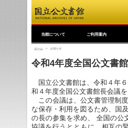
当館について
ご利用案内
館長挨拶
事業理念
公文書館概要
業務・活動
採用情報
国立公文書館紹介映像
ご寄附のお願い
アクセス
歴史公文書等の移管か
館主催見学会
調査研究
研修・全国公文書館会
国際交流
アーキビストの認証
開館情報
資料の探し方について
来館して利用する方へ
来館せずに利用する方
お問い合わせ・ご要望
よくあるご質問
ショップ
友の会
つ
利
原
デ
日
過去の業務・活動
ら利用まで
議
へ
の
（
ホーム
>
お知らせ
令和4年度全国公文書
国立公文書館は、令和４年６
和４年度全国公文書館長会議
この会議は、公文書管理制度
な保存・利用を図るため、国
の長の参集を求め、 全国の公
協議を行うとともに、相互の