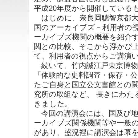
平成20年度から開催している
はじめに、奈良岡聰智京都大
国のアーカイブズ－利用者の
ーカイブズ機関の概要を紹介す
関との比較、そこから浮かび
て、利用者の視点からご講演
続いて、竹内誠江戸東京博物
「体験的な史料調査・保存・
たご自身と国立公文書館との
究所の取組など、 長きにわた
きました。
今回の講演会には、国及び地
ーカイブズ関係機関等や一般の
があり、盛況裡に講演会は幕