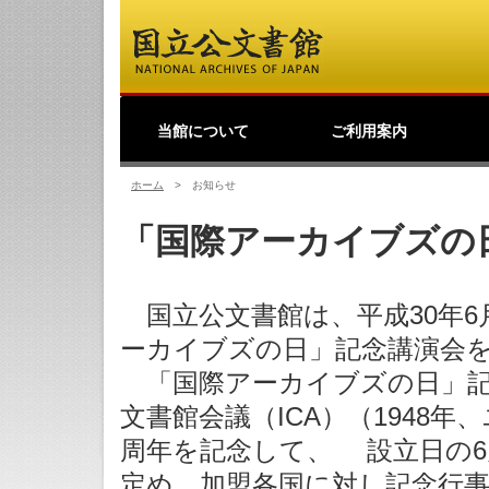
当館について
ご利用案内
館長挨拶
事業理念
公文書館概要
業務・活動
採用情報
国立公文書館紹介映像
ご寄附のお願い
アクセス
歴史公文書等の移管か
館主催見学会
調査研究
研修・全国公文書館会
国際交流
アーキビストの認証
開館情報
資料の探し方について
来館して利用する方へ
来館せずに利用する方
お問い合わせ・ご要望
よくあるご質問
ショップ
友の会
つ
利
原
デ
日
過去の業務・活動
ら利用まで
議
へ
の
（
ホーム
>
お知らせ
「国際アーカイブズの
国立公文書館は、平成30年6
ーカイブズの日」記念講演会
「国際アーカイブズの日」記念
文書館会議（ICA）（1948
周年を記念して、 設立日の6
定め、加盟各国に対し記念行