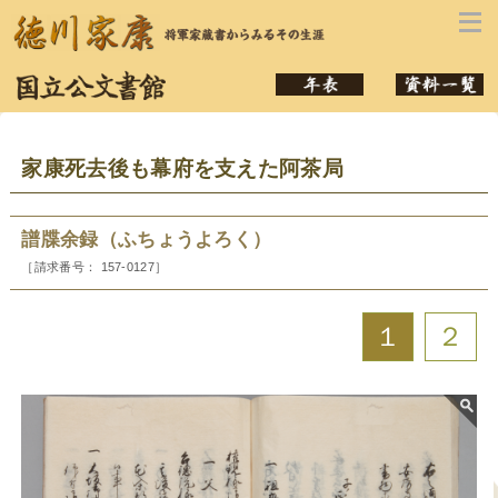
本文へ
家康死去後も幕府を支えた阿茶局
譜牒余録（ふちょうよろく）
［請求番号： 157-0127］
１
２