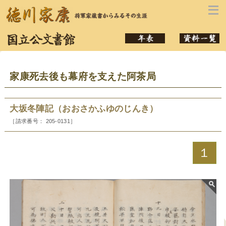
本文へ
家康死去後も幕府を支えた阿茶局
大坂冬陣記（おおさかふゆのじんき）
［請求番号： 205-0131］
１