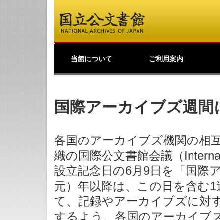
当館について
ご利用案内
館長挨拶
事業理念
公文書館概要
業務・活動
採用情報
国立公文書館紹介映像
ご寄附のお願い
アクセス
歴史公文書等の移管か
館主催見学会
調査研究
研修・全国公文書館会
国際交流
アーキビストの認証
開館情報
資料の探し方について
来館して利用する方へ
来館せずに利用する方
お問い合わせ・ご要望
よくあるご質問
ショップ
友の会
つ
利
原
デ
日
過去の業務・活動
ら利用まで
議
へ
の
（
国際アーカイブズ週間
各国のアーカイブズ機関の相
織の国際公文書館会議（Internationa
設立記念日の6月9日を「国際ア
元）年以降は、この日を含む1
て、記録やアーカイブズに対
するよう、各国のアーカイブ