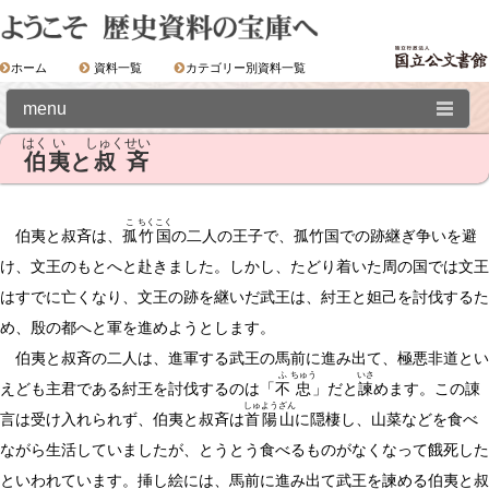
ホーム
資料一覧
カテゴリー別資料一覧
menu
はく
い
しゅく
せい
伯
夷
と
叔
斉
Ⅰ．歴史資料の世界
こ
ちく
こく
①漢籍の世界
伯夷と叔斉は、
孤
竹
国
の二人の王子で、孤竹国での跡継ぎ争いを避
け、文王のもとへと赴きました。しかし、たどり着いた周の国では文王
01.全相平話
はすでに亡くなり、文王の跡を継いだ武王は、紂王と妲己を討伐するた
02.全相平話「武王伐紂書」
め、殷の都へと軍を進めようとします。
九尾の狐と妲己
伯夷と叔斉の二人は、進軍する武王の馬前に進み出て、極悪非道とい
ふ
ちゅう
いさ
酒池と蠆盆
えども主君である紂王を討伐するのは「
不
忠
」だと
諫
めます。この諌
しゅ
よう
ざん
炮烙の刑
言は受け入れられず、伯夷と叔斉は
首
陽
山
に隠棲し、山菜などを食べ
比干の処刑
ながら生活していましたが、とうとう食べるものがなくなって餓死した
といわれています。挿し絵には、馬前に進み出て武王を諫める伯夷と叔
文王と太公望呂尚