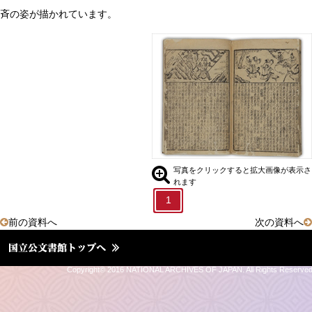
斉の姿が描かれています。
伯夷と叔斉
紂王の処刑と九尾の狐の退治
03.全相平話「三国志」
04.春秋列国志伝
05.封神演義
06.三国志通俗演義
②和書の世界
写真をクリックすると拡大画像が表示さ
れます
③公文書の世界
1
前の資料へ
次の資料へ
Ⅱ．未知なる場所への
道しるべ
Copyright© 2016 NATIONAL ARCHIVES OF JAPAN. All Rights Reserve