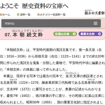
ホーム
資料一覧
カテゴリー別資料一覧
menu
ほん
ちょう
ぞく
もん
ずい
07.
本
朝
続
文
粋
Ⅰ．歴史資料の世界
①漢籍の世界
『本朝続文粋』は、平安時代後期の漢詩文集です。後一条天皇（在
位：1016～1036）から崇徳天皇（在位：1123～1141）までの約120年
②和書の世界
間に作られた漢詩文を蒐集・分類した書物で、平安時代中頃に編纂され
た『本朝文粋』の体裁に倣って作られました。
07.本朝続文粋
かな
ざわ
ぶん
こ
本書は、現存する写本では最古の完本で、
金
沢
文
庫
の創設者とされ
08.小倉山庄色紙倭歌
さね
とき
やす
とき
る北条
実
時
（1224～1276、鎌倉幕府第三代執権である北条
泰
時
の甥）
09.三十六人歌合
が、文永9年（1272）に書写させたことが、奥書の記述からわかりま
10.嵯峨本 伊勢物語
す。慶長7年（1602）、徳川家康の手に渡り、その死後に紅葉山文庫に
収められました。昭和30年（1955）、国の重要文化財に指定されまし
11.秘閣粘葉本 平家物語