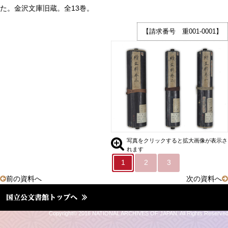
た。金沢文庫旧蔵。全13巻。
12.後醍醐天皇綸旨（朽木家古文
書）
【請求番号 重001-0001】
③公文書の世界
Ⅱ．未知なる場所への
道しるべ
写真をクリックすると拡大画像が表示さ
れます
1
2
3
前の資料へ
次の資料へ
Copyright© 2016 NATIONAL ARCHIVES OF JAPAN. All Rights Reserve