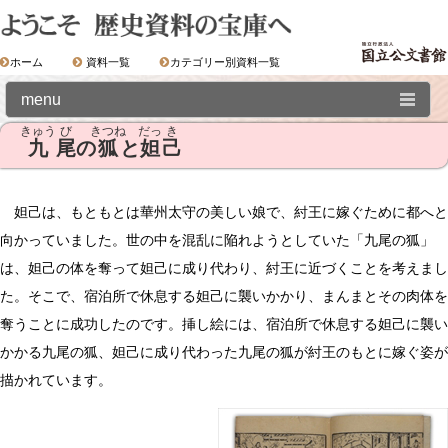
ホーム
資料一覧
カテゴリー別資料一覧
menu
きゅう
び
きつね
だっ
き
九
尾
の
狐
と
妲
己
Ⅰ．歴史資料の世界
①漢籍の世界
妲己は、もともとは華州太守の美しい娘で、紂王に嫁ぐために都へと
向かっていました。世の中を混乱に陥れようとしていた「九尾の狐」
01.全相平話
は、妲己の体を奪って妲己に成り代わり、紂王に近づくことを考えまし
02.全相平話「武王伐紂書」
た。そこで、宿泊所で休息する妲己に襲いかかり、まんまとその肉体を
九尾の狐と妲己
奪うことに成功したのです。挿し絵には、宿泊所で休息する妲己に襲い
酒池と蠆盆
かかる九尾の狐、妲己に成り代わった九尾の狐が紂王のもとに嫁ぐ姿が
炮烙の刑
描かれています。
比干の処刑
文王と太公望呂尚