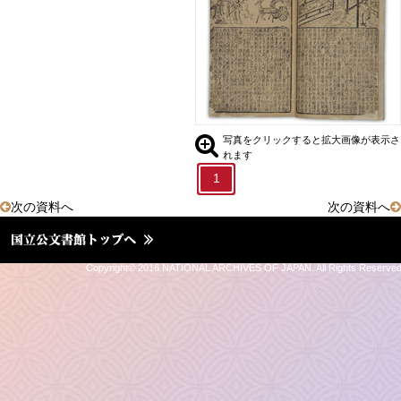
伯夷と叔斉
紂王の処刑と九尾の狐の退治
03.全相平話「三国志」
04.春秋列国志伝
05.封神演義
写真をクリックすると拡大画像が表示さ
れます
06.三国志通俗演義
1
次の資料へ
次の資料へ
②和書の世界
③公文書の世界
Copyright© 2016 NATIONAL ARCHIVES OF JAPAN. All Rights Reserve
Ⅱ．未知なる場所への
道しるべ