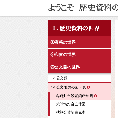
Ⅰ．歴史資料の世界
①漢籍の世界
②和書の世界
③公文書の世界
13.公文録
14.公文附属の図・表
各所灯台設置箇所絵図
犬吠埼灯台立体図
秩禄公債証書見本