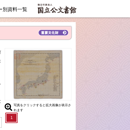
ー別資料一覧
灯
た
ぐ
と
写真をクリックすると拡大画像が表示さ
れます
1