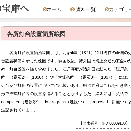
ホーム
資料一覧
カテゴリ
各所灯台設置箇所絵図
「各所灯台設置箇所絵図」は、明治4年（1871）12月現在の全国の
台設置状況を示した絵図です。開国以後、諸外国は海上交通の安全の
め、灯台設置を強く求めました。江戸幕府が諸外国と結んだ「江戸条
約」（慶応2年（1866））や「大坂条約」（慶応3年（1867））には、
灯台及び灯船の設置についての記載があり、明治政府はこれを引き継
形で洋式灯台等の設置を進めることとなりました。絵図には、英語で
completed（建設済）、in progress（建設中）、proposed（計画中）
注記されています。
【請求番号 附Ａ00009100】