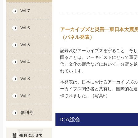
Vol.7
Vol.6
アーカイブズと災害―東日本大震
（パネル発表）
Vol.5
記録及びアーカイブズを守ること、そし
図ることは、アーキビストにとって重要
Vol.4
信、文化の継承などにおいて、分野を越
れています。
Vol.3
本発表は、日本におけるアーカイブズの
ーカイブズ関係者と共有し、国際的な連
催されました。（写真6）
Vol.2
創刊号
ICA総会