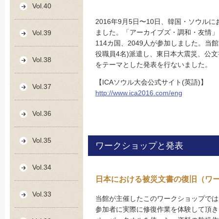
Vol.40
2016年9月5日〜10日、韓国・ソウル
ました。「アーカイブズ・調和・友情」
Vol.39
114カ国、2049人が参加しました。当
役職員4名)派遣し、東日本大震災、公
Vol.38
をテーマとした発表を行ないました。
【ICAソウル大会公式サイト(英語)】
Vol.37
http://www.ica2016.com/eng
Vol.36
Vol.35
ワークショップと発表
Vol.34
日本における被災文書の復旧（ワ
Vol.33
当館が主催したこのワークショップでは
参加者に実際に修復作業を体験して頂き