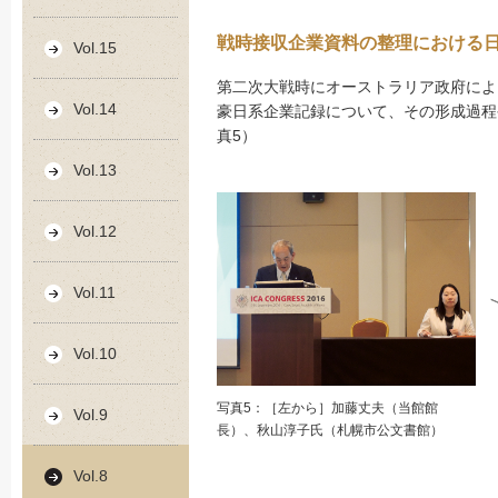
戦時接収企業資料の整理における
Vol.15
第二次大戦時にオーストラリア政府によ
Vol.14
豪日系企業記録について、その形成過程
真5）
Vol.13
Vol.12
Vol.11
Vol.10
写真5：［左から］加藤丈夫（当館館
Vol.9
長）、秋山淳子氏（札幌市公文書館）
Vol.8