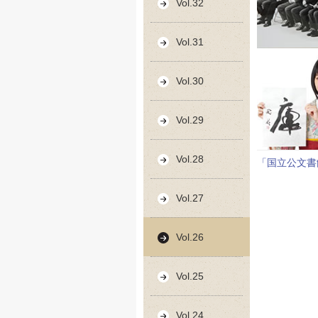
Vol.32
Vol.31
Vol.30
Vol.29
Vol.28
「国立公文書
Vol.27
Vol.26
Vol.25
Vol.24