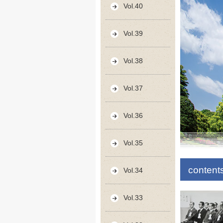
Vol.40
Vol.39
Vol.38
Vol.37
Vol.36
Vol.35
content
Vol.34
Vol.33