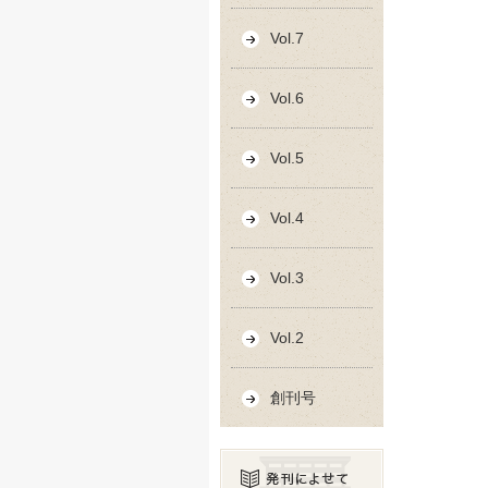
Vol.7
Vol.6
Vol.5
Vol.4
Vol.3
Vol.2
創刊号