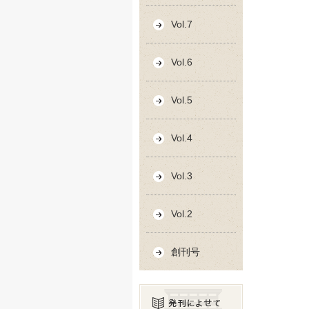
Vol.7
Vol.6
Vol.5
Vol.4
Vol.3
Vol.2
創刊号