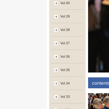
Vol.40
Vol.39
Vol.38
Vol.37
Vol.36
Vol.35
content
Vol.34
Vol.33