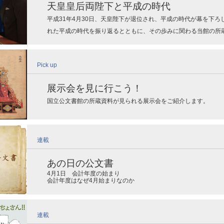
天皇皇后両陛下と平成の時代
平成31年4月30日、天皇陛下が退位され、平成の時代が幕を下
れた平成の時代を振り返るとともに、その歩みに関わる当館の所
Pick up
展示会を見に行こう！
国立公文書館の所蔵資料が見られる展示会をご紹介します。
連載
あの日の公文書
4月1日 会計年度の始まり
会計年度はなぜ4月始まりなのか
連載