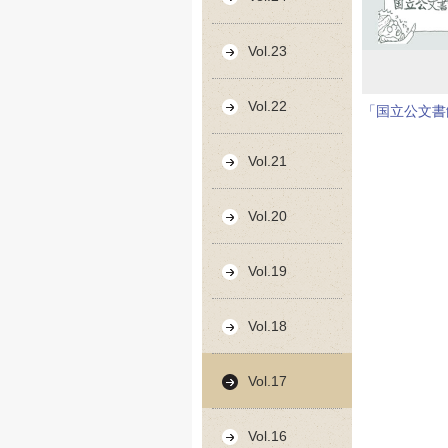
Vol.23
Vol.22
「国立公文書
Vol.21
Vol.20
Vol.19
Vol.18
Vol.17
Vol.16