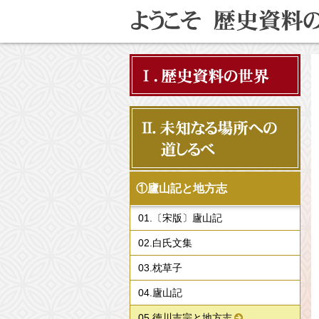
Ⅰ．歴史資料の世界
Ⅱ．未知なる場所への
道しるべ
①廬山記と地方志
01.〔宋版〕廬山記
02.白氏文集
03.枕草子
04.廬山記
05.徳川吉宗と地方志