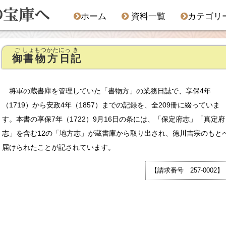
ホーム
資料一覧
カテゴリ
ご
しょ
もつ
かた
にっ
き
御
書
物
方
日
記
将軍の蔵書庫を管理していた「書物方」の業務日誌で、享保4年
（1719）から安政4年（1857）までの記録を、全209冊に綴っていま
す。本書の享保7年（1722）9月16日の条には、「保定府志」「真定府
志」を含む12の「地方志」が蔵書庫から取り出され、徳川吉宗のもと
届けられたことが記されています。
【請求番号 257-0002】