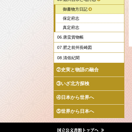
御書物方日記
保定府志
真定府志
06.唐蛮貨物帳
07.肥之前州長崎図
08.清俗紀聞
②史実と物語の融合
③いざ北方探検
④日本から世界へ
⑤世界から日本へ