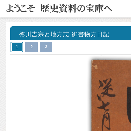
徳川吉宗と地方志 御書物方日記
1
2
3