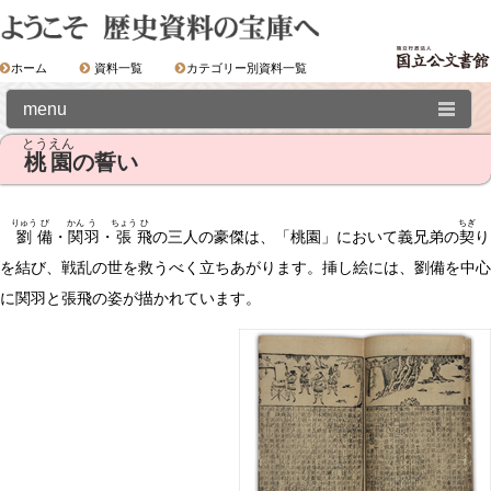
ホーム
資料一覧
カテゴリー別資料一覧
menu
とうえん
桃園
の誓い
Ⅰ．歴史資料の世界
りゅう
び
かん
う
ちょう
ひ
ちぎ
①漢籍の世界
劉
備
・
関
羽
・
張
飛
の三人の豪傑は、「桃園」において義兄弟の
契
り
を結び、戦乱の世を救うべく立ちあがります。挿し絵には、劉備を中心
01.全相平話
に関羽と張飛の姿が描かれています。
02.全相平話「武王伐紂書」
03.全相平話「三国志」
桃園の誓い
赤壁の戦い
諸葛亮の死
04.春秋列国志伝