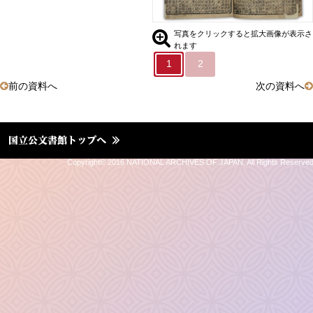
05.封神演義
写真をクリックすると拡大画像が表示さ
れます
06.三国志通俗演義
1
2
②和書の世界
前の資料へ
次の資料へ
③公文書の世界
Ⅱ．未知なる場所への
Copyright© 2016 NATIONAL ARCHIVES OF JAPAN. All Rights Reserve
道しるべ