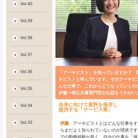
Vol.40
Vol.39
Vol.38
Vol.37
Vol.36
「アーキビスト」を知っていますか？ 
キビストと呼んでいます。そのアーキビ
んな仕事で、これからどうなっていくの
Vol.35
伊藤一晴公文書専門官がお話をうかがい
未来に向けて資料を保存し
Vol.34
提供する「サービス業」
Vol.33
伊藤
アーキビストとはどんな仕事をす
らまだよく知られていないのが現状です
での勤務経験が長く、自分の仕事を「保