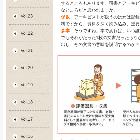
するところもあります。司書とアーキビ
なところだと思われますか。
Vol.23
保坂
アーキビストが扱うのは元は記録
料ですから、資料を深く読み込み、重要
森本
そうですね。本であれば、いつ誰
Vol.22
でもそれがたった1枚の文書だったらな
出し、その文書の意味を説明するのがア
Vol.21
Vol.20
Vol.19
Vol.18
Vol.17
Vol.16