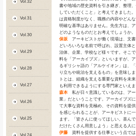
Vol.32
書や地域の歴史資料を引き継ぎ、整理、
していただくこと」と考えてきました。
Vol.31
は資格制度がなく、職務の内容やどんな
明確な基準はありません。先生方は、ア
どのようなものだとお考えでしょうか。
Vol.30
保坂
アーキビストが働く現場は、文書
どいろいろな名前で呼ばれ、設置主体と
Vol.29
治体、企業、学校など様々です。そこで
料を「アーカイブズ」といいますが、ア
るギリシャ語の「アルケイオン」は、「
Vol.28
り立ちや統治を支えるもの」を意味しま
トとは、組織を支える重要な資料を未来
Vol.27
も利用できるようにする専門家といえま
森本
私が日々意識しているのは、アー
業」だということです。アーカイブズに
Vol.26
て大事な資料を見極め、その資料を提供
を感じられることが、アーキビストに一
Vol.25
ます。「皆さんに使ってほしい。喜んで
だけたくさん用意しよう」と思える人に
伊藤
資料を提供する仕事という点では
Vol.24