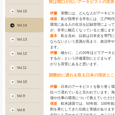
実は間口が広いアーキビストの世界
Vol.15
伊藤
実際には、どんな人がアーキビス
保坂
私が指導する学生には、江戸時代
環境にある人の生活を記録管理によって
Vol.14
が、非常に幅広くなっていると感じます
森本
私を含め、以前は日本史を専門に
Vol.13
ならないという意識が高まり、政治学や
ます。
伊藤
確かに、この20年ほどでアーキビ
Vol.12
するか」という評価選別にとどまらず、
がりも背景にあると思います。
Vol.11
国際的に遅れを取る日本の現状とこ
Vol.10
伊藤
日本のアーキビストを取り巻く環
比べて遅れていると言われています。海
Vol.9
場や仕事の環境について教えていただけ
保坂
欧米諸国では、50年前、100年
割を果たしてきた伝統と実績があります
Vol.8
会社にもアーカイブズがあり、そこには