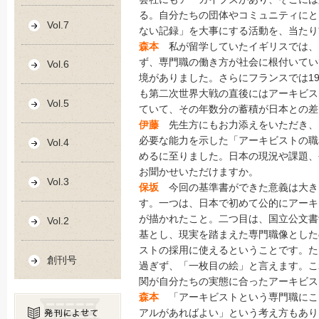
る。自分たちの団体やコミュニティにと
Vol.7
ない記録」を大事にする活動を、当たり
森本
私が留学していたイギリスでは、
ず、専門職の働き方が社会に根付いてい
Vol.6
境がありました。さらにフランスでは1
も第二次世界大戦の直後にはアーキビス
Vol.5
ていて、その年数分の蓄積が日本との差
伊藤
先生方にもお力添えをいただき、
必要な能力を示した「アーキビストの職
Vol.4
めるに至りました。日本の現況や課題、
お聞かせいただけますか。
Vol.3
保坂
今回の基準書ができた意義は大き
す。一つは、日本で初めて公的にアーキ
が描かれたこと。二つ目は、国立公文書
Vol.2
基とし、現実を踏まえた専門職像とした
ストの採用に使えるということです。た
創刊号
過ぎず、「一枚目の絵」と言えます。こ
関が自分たちの実態に合ったアーキビス
森本
「アーキビストという専門職にこ
アルがあればよい」という考え方もあり