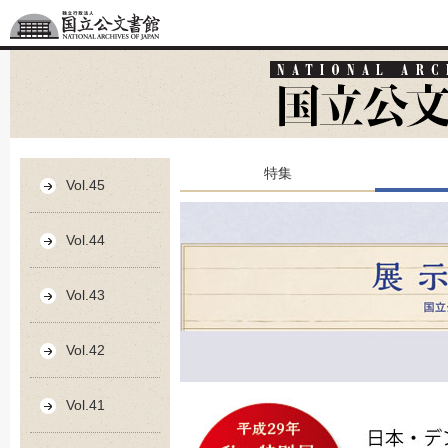
特集
Vol.45
Vol.44
Vol.43
Vol.42
Vol.41