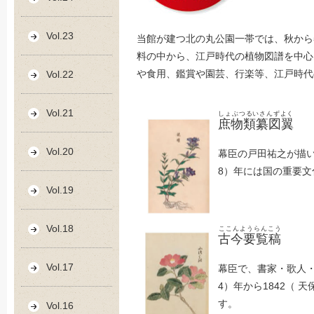
Vol.23
当館が建つ北の丸公園一帯では、秋から
料の中から、江戸時代の植物図譜を中心
や食用、鑑賞や園芸、行楽等、江戸時代
Vol.22
Vol.21
しょぶつるいさんずよく
庶物類纂図翼
Vol.20
幕臣の戸田祐之が描い
8）年には国の重要
Vol.19
Vol.18
ここんようらんこう
古今要覧稿
Vol.17
幕臣で、書家・歌人・
4）年から1842（
す。
Vol.16