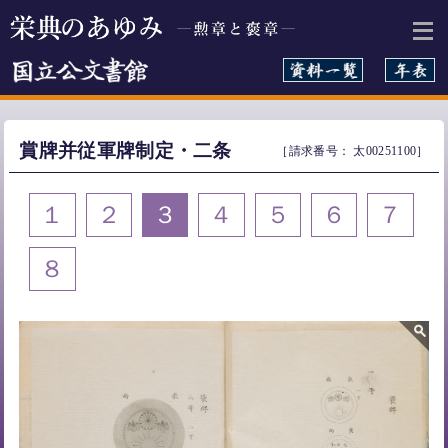
本文へ
賞牌并従軍牌制定・二条
［請求番号： 太00251100］
１
２
３
４
５
６
７
８