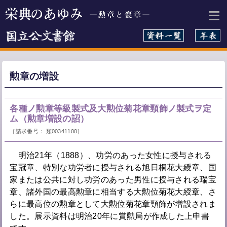
本文へ
勲章の増設
各種ノ勲章等級製式及大勲位菊花章頸飾ノ製式ヲ定
ム（勲章増設の詔）
［請求番号： 類00341100］
明治21年（1888）、功労のあった女性に授与される
宝冠章、特別な功労者に授与される旭日桐花大綬章、国
家または公共に対し功労のあった男性に授与される瑞宝
章、諸外国の最高勲章に相当する大勲位菊花大綬章、さ
らに最高位の勲章として大勲位菊花章頸飾が増設されま
した。展示資料は明治20年に賞勲局が作成した上申書