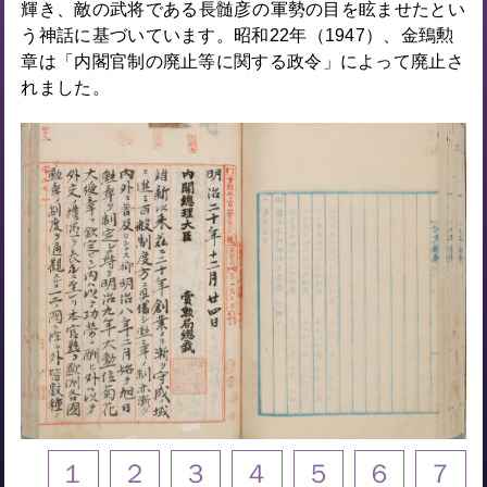
輝き、敵の武将である
長髄彦
の軍勢の目を眩ませたとい
う神話に基づいています。昭和22年（1947）、金鵄勲
章は「内閣官制の廃止等に関する政令」によって廃止さ
れました。
１
２
３
４
５
６
７