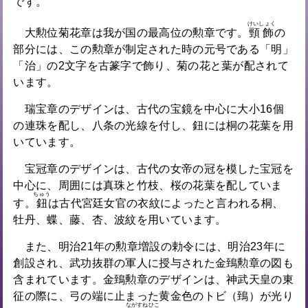
です。
けいしょく
大勲位菊花章は我が国の最高位の勲章です。
頸飾
の
部分には、この勲章が制定された時の元号である「明」
「治」の2文字を古篆字で飾り、菊の花と葉が配されて
います。
瑞宝章のデザインは、古代の宝鏡を中心に大小16個
の連珠を配し、八条の光線を付し、鈕には桐の花葉を用
いています。
宝冠章のデザインは、古代の女帝の冠を模した宝冠を
中心に、周囲には真珠と竹枝、桜の花葉を配していま
ちゅう
す。
鈕
は古代宮廷女官の衣紋によったと言われる桐、
牡丹、蝶、藤、杏、波紋を用いています。
また、明治21年の勲章増設の勅令には、明治23年に
創設され、武功抜群の軍人に授与された金鵄勲章の図も
含まれています。金鵄勲章のデザインは、神武天皇の東
征の際に、弓の端に止まった黄金色のトビ（鵄）が光り
ながすねひこ