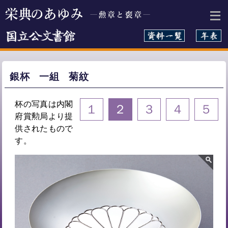
本文へ
銀杯 一組 菊紋
杯の写真は内閣
１
２
３
４
５
府賞勲局より提
供されたもので
す。